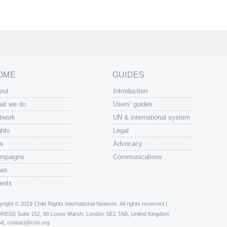
OME
GUIDES
out
Introduction
at we do
Users' guides
twork
UN & international system
ghts
Legal
w
Advocacy
mpaigns
Communications
ws
ents
right © 2019 Child Rights International Network. All rights reserved |
DRESS
Suite 152, 88 Lower Marsh, London SE1 7AB, United Kingdom
IL
contact@crin.org