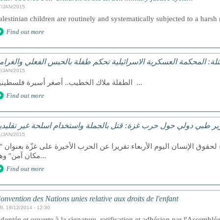
7/JAN/2015
alestinian children are routinely and systematically subjected to a harsh 
Find out more
لة: المحكمة العسكرية الاسرائيلية تحكم طفلة بالحبس الفعلي والغرام
2/JAN/2015
الطفلة ملاك الخطيب.. أصغر أسيرة فلسطينية ...
Find out more
ير طبي دولي حول حرب غزة: قتل بالجملة واستخدام اسلحة غير تقليدي
1/JAN/2015
حقوق الإنسان اليوم الأربعاء تقريرا عن الحرب الأخيرة على غزّة بعنوان "ل
مكان آمن" وهو...
Find out more
onvention des Nations unies relative aux droits de l'enfant
I, 19/12/2014 - 12:30
doptée et ouverte à la signature, ratification et adhésion par l'Assemblé