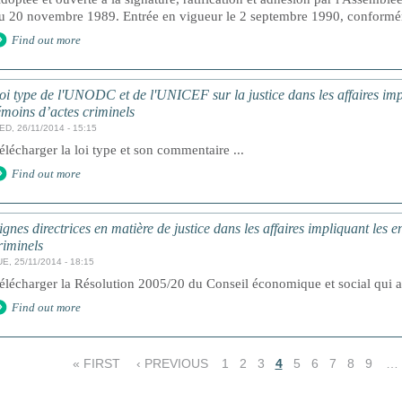
u 20 novembre 1989. Entrée en vigueur le 2 septembre 1990, conforméme
Find out more
oi type de l'UNODC et de l'UNICEF sur la justice dans les affaires impl
émoins d’actes criminels
ED, 26/11/2014 - 15:15
élécharger la loi type et son commentaire ...
Find out more
ignes directrices en matière de justice dans les affaires impliquant les e
riminels
E, 25/11/2014 - 18:15
élécharger la Résolution 2005/20 du Conseil économique et social qui ad
Find out more
« FIRST
‹ PREVIOUS
1
2
3
4
5
6
7
8
9
…