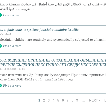
رام الله 13 تشرين الأول 2015 – قتلت قوات الاحتلال الإسرائيلي ستة أطفال في حوادث منفصلة بالض
الغربية، بما فيها القدس...
Find out more
es enfants dans le système judiciaire militaire israélien
/OCT/2015
alestinian children are routinely and systematically subjected to a harsh 
Find out more
РУКОВОДЯЩИЕ ПРИНЦИПЫ ОРГАНИЗАЦИИ ОБЪЕДИНЕНН
ПРЕДУПРЕЖДЕНИЯ ПРЕСТУПНОСТИ СРЕДИ НЕСОВЕРШЕ
HU, 20/08/2015 - 17:00
акже известны как Эр-Риядские Руководящие Принципы, принятые 
ссамблеи ООН 45/112 от 14 декабря 1990 года
Find out more
1
2
3
4
5
6
7
8
9
…
NEXT ›