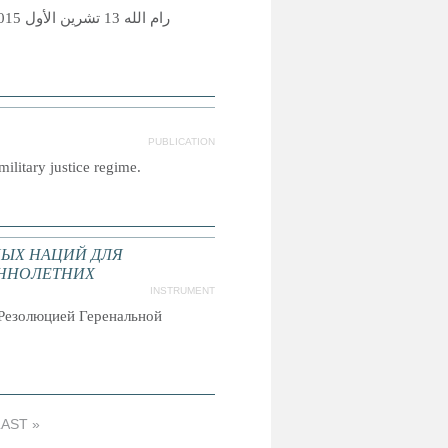
PUBLICATION
military justice regime.
ЫХ НАЦИЙ ДЛЯ
ННОЛЕТНИХ
INSTRUMENT
Резолюцией Геренальной
LAST »