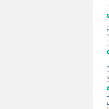
E
h
D
1
L
q
R
8
A
m
2