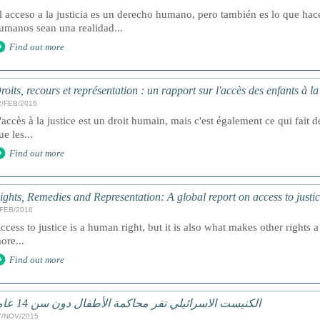
l acceso a la justicia es un derecho humano, pero también es lo que ha
umanos sean una realidad...
Find out more
roits, recours et représentation : un rapport sur l'accès des enfants à l
2/FEB/2016
'accès à la justice est un droit humain, mais c'est également ce qui fait de
ue les...
Find out more
ights, Remedies and Representation: A global report on access to justic
/FEB/2016
ccess to justice is a human right, but it is also what makes other rights a 
ore...
Find out more
الكنيست الاسرائيلي تقر محاكمة الأطفال دون سن 14 عاما
7/NOV/2015