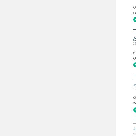
ن
ع
2
م
1
ن
ة
1