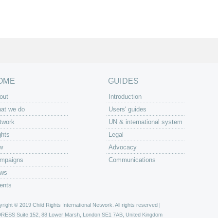
OME
GUIDES
out
Introduction
at we do
Users' guides
twork
UN & international system
ghts
Legal
w
Advocacy
mpaigns
Communications
ws
ents
right © 2019 Child Rights International Network. All rights reserved |
DRESS
Suite 152, 88 Lower Marsh, London SE1 7AB, United Kingdom