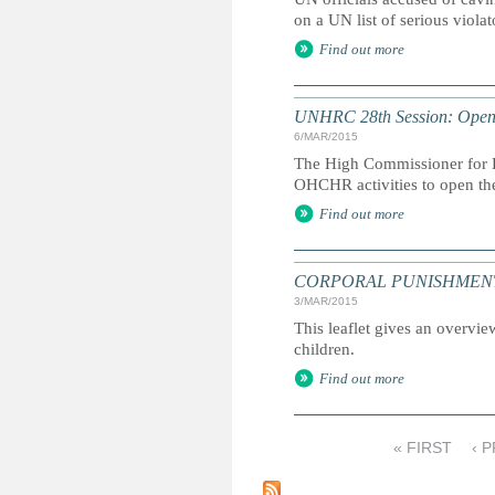
on a UN list of serious violat
Find out more
UNHRC 28th Session: Openi
6/MAR/2015
The High Commissioner for H
OHCHR activities to open th
Find out more
CORPORAL PUNISHMENT: Marc
3/MAR/2015
This leaflet gives an overvie
children.
Find out more
« FIRST
‹ 
P
a