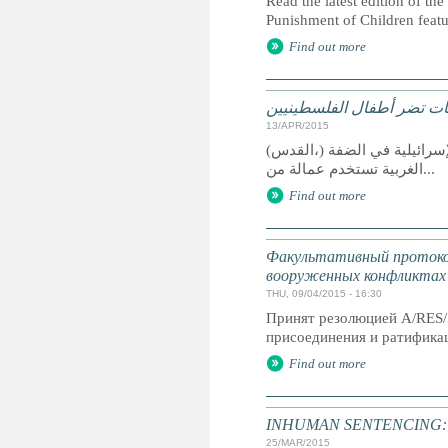
Read the latest edition of the
Punishment of Children feat
Find out more
ات تضر أطفال الفلسطينيين
13/APR/2015
(القدس،) ـ قالت هيومن رايتس ووتش في تقرير نشرته اليوم إن مزارع المستوطنات الإسرائيلية في الضفة
الغربية تستخدم عمالة من...
Find out more
Факультативный протокол
вооруженных конфликтах
THU, 09/04/2015 - 16:30
Принят резолюцией A/RES/
присоединения и ратификац
Find out more
INHUMAN SENTENCING: Life
25/MAR/2015