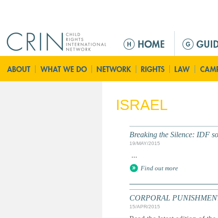
Jump to navigation
M
a
i
n
m
e
ISRAEL
n
u
Breaking the Silence: IDF so
19/MAY/2015
...
Find out more
CORPORAL PUNISHMENT: G
15/APR/2015