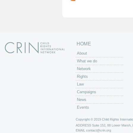
g
e
s
HOME
About
What we do
Network
Rights
Law
Campaigns
News
Events
Copyright © 2019 Child Rights Internatio
ADDRESS
Suite 152, 88 Lower Marsh,
EMAIL
contact@crin.org