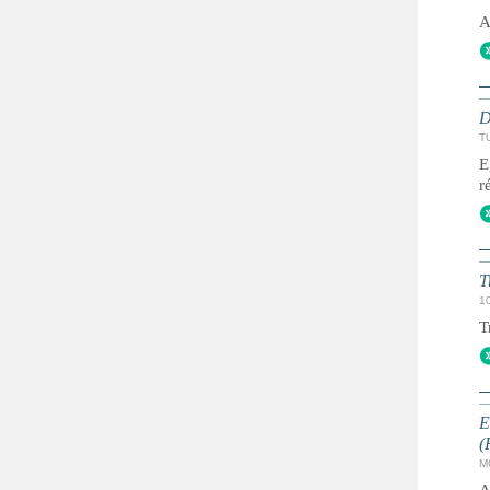
A
D
TU
E
r
T
1
T
E
(
M