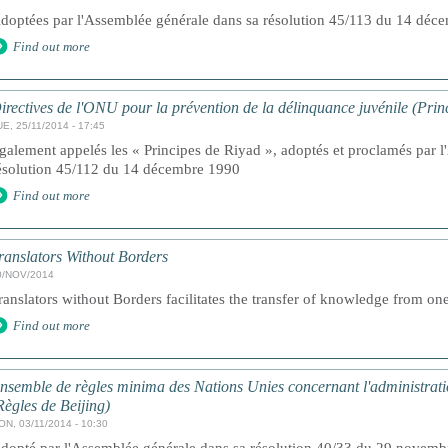
doptées par l'Assemblée générale dans sa résolution 45/113 du 14 déc
Find out more
irectives de l'ONU pour la prévention de la délinquance juvénile (Prin
E, 25/11/2014 - 17:45
galement appelés les « Principes de Riyad », adoptés et proclamés par 
ésolution 45/112 du 14 décembre 1990
Find out more
ranslators Without Borders
0/NOV/2014
ranslators without Borders facilitates the transfer of knowledge from one
Find out more
nsemble de règles minima des Nations Unies concernant l'administratio
Règles de Beijing)
ON, 03/11/2014 - 10:30