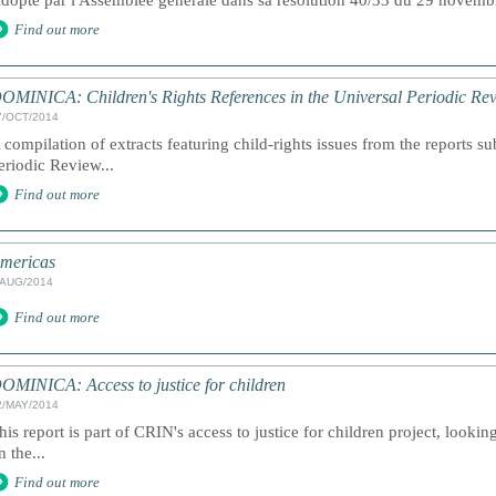
dopté par l'Assemblée générale dans sa résolution 40/33 du 29 novem
Find out more
OMINICA: Children's Rights References in the Universal Periodic Re
7/OCT/2014
 compilation of extracts featuring child-rights issues from the reports s
eriodic Review...
Find out more
mericas
/AUG/2014
Find out more
OMINICA: Access to justice for children
2/MAY/2014
his report is part of CRIN's access to justice for children project, lookin
n the...
Find out more