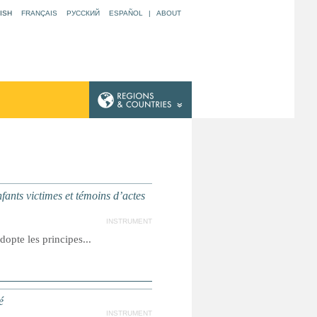
ISH
FRANÇAIS
РУССКИЙ
ESPAÑOL
|
ABOUT
nfants victimes et témoins d’actes
INSTRUMENT
opte les principes...
é
INSTRUMENT