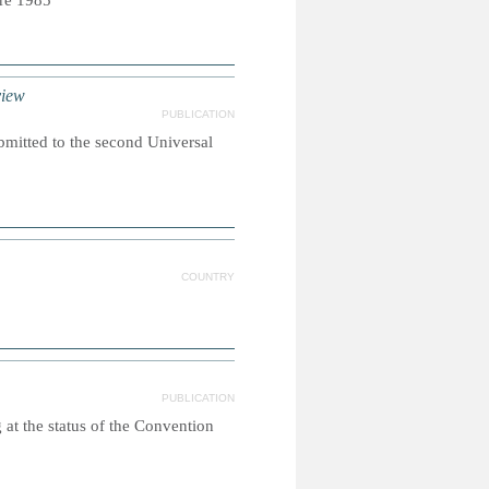
bre 1985
view
PUBLICATION
ubmitted to the second Universal
COUNTRY
PUBLICATION
g at the status of the Convention