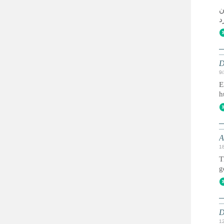
ن
D
9
E
h
A
1
T
g
D
1