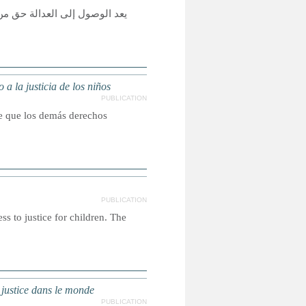
يعد الوصول إلى العدالة حق من
a la justicia de los niños
PUBLICATION
ce que los demás derechos
PUBLICATION
s to justice for children. The
a justice dans le monde
PUBLICATION