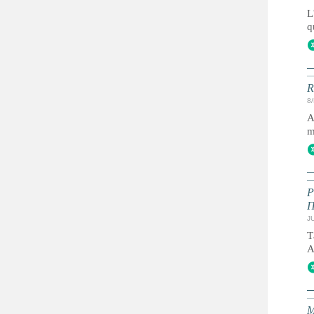
L
q
R
8
A
m
JU
Т
А
М