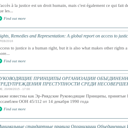
'accès à la justice est un droit humain, mais c'est également ce qui fait de
ue les...
Find out more
ights, Remedies and Representation: A global report on access to justic
/FEB/2016
ccess to justice is a human right, but it is also what makes other rights a 
ore...
Find out more
РУКОВОДЯЩИЕ ПРИНЦИПЫ ОРГАНИЗАЦИИ ОБЪЕДИНЕНН
ПРЕДУПРЕЖДЕНИЯ ПРЕСТУПНОСТИ СРЕДИ НЕСОВЕРШЕ
E, 20/08/2015 - 17:00
акже известны как Эр-Риядские Руководящие Принципы, принятые 
ссамблеи ООН 45/112 от 14 декабря 1990 года
Find out more
инимальные стандартные правила Организации Объединенных 