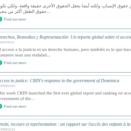
 حقوق الإنسان، ولكنه أيضا يجعل الحقوق الأخرى حقيقة واقعة، ولكي تكو
حقوق الطفل أكثر من مجرد...
Find out more
erechos, Remedios y Representación: Un reporte global sobre el acceso 
/AGO/2016
l acceso a la justicia es un derecho humano, pero también es lo que ha
umanos sean una realidad...
Find out more
ccess to justice: CRIN's response to the government of Dominica
8/FEB/2016
his week CRIN launched the first ever global report and ranking on acces
overnment of the...
Find out more
roits, recours et représentation : un rapport sur l'accès des enfants à l
2/FEB/2016