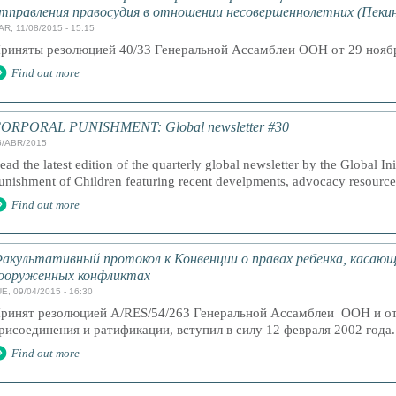
тправления правосудия в отношении несовершеннолетних (Пекин
AR, 11/08/2015 - 15:15
риняты резолюцией 40/33 Генеральной Ассамблеи ООН от 29 ноябр
Find out more
ORPORAL PUNISHMENT: Global newsletter #30
5/ABR/2015
ead the latest edition of the quarterly global newsletter by the Global In
unishment of Children featuring recent develpments, advocacy resourc
Find out more
акультативный протокол к Конвенции о правах ребенка, касающ
ооруженных конфликтах
E, 09/04/2015 - 16:30
ринят резолюцией A/RES/54/263 Генеральной Ассамблеи ООН и от
рисоединения и ратификации, вступил в силу 12 февраля 2002 года
Find out more