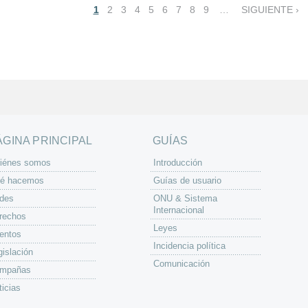
1
2
3
4
5
6
7
8
9
…
SIGUIENTE ›
ÁGINA PRINCIPAL
GUÍAS
iénes somos
Introducción
é hacemos
Guías de usuario
des
ONU & Sistema
Internacional
rechos
Leyes
entos
Incidencia política
gislación
Comunicación
mpañas
ticias