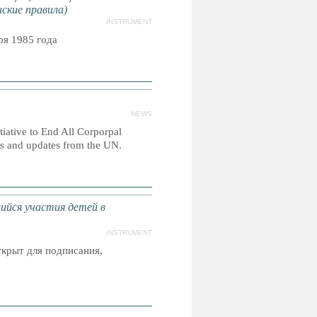
ские правила)
INSTRUMENT
я 1985 года
NEWS
itiative to End All Corporpal
es and updates from the UN.
ийся участия детей в
INSTRUMENT
крыт для подписания,
.