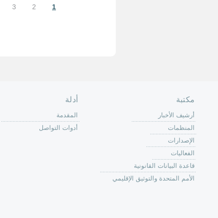
7
8
9
…
التالية ›
الأخيرة »
حة الرئيسية
حن
 عمل كرين
كة
وق
ون
لات
ر
ليات