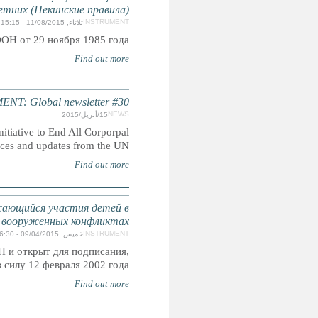
отправления правосудия в отношении 
Приняты резолюцией 40/33 Генеральн
CORPOR
Read the latest edition of the quarterly global newslett
Punishment of Children featuring recent develpments,
Факультативный протокол к Конвенции о прав
Принят резолюцией A/RES/54/263 Генеральной
присоединения и ратифик