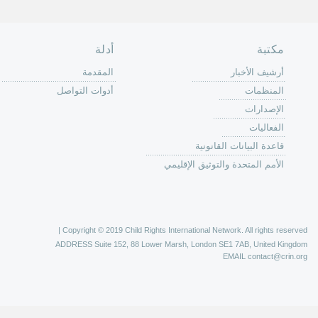
حة الرئيسية
حن
 عمل كرين
كة
وق
ون
لات
ر
ليات