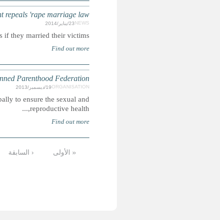
MOROCC
Controversial article previously allowed rapists
The International Planned Parenthood Federation (IPPF
4
5
6
7
8
9
…
التالية ›
الأخيرة »