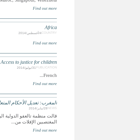
examinera les rapports des Etats suivants : Croati
عتبر خطوة في الاتجاه الصحيح
رلمان المغربي على تعديل قانون ينص على أنه لم يعد بمقدور