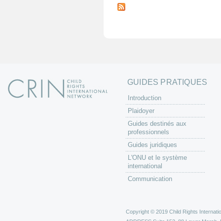
a
g
e
s
GUIDES PRATIQUES
Introduction
Plaidoyer
Guides destinés aux
professionnels
Guides juridiques
L'ONU et le système
international
Communication
Copyright © 2019 Child Rights Internatio