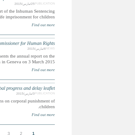
CRIN is launching a global research report on life i
Campaign that highlights the prevalence and plurality of 
UNHRC 28th Session: Opening statement 
The High Commissioner for Human Rights Zeid Ra'ad 
OHCHR activities to open the Human Rights
CORPORAL PUNISHMENT: March 2015 edition
This leaflet gives an overview of the latest developments in 
7
8
9
…
التالية ›
الأخيرة »