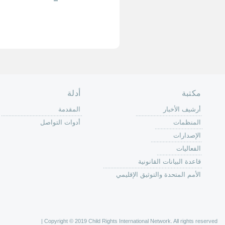
حة الرئيسية
حن
 عمل كرين
كة
وق
ون
لات
ر
ليات