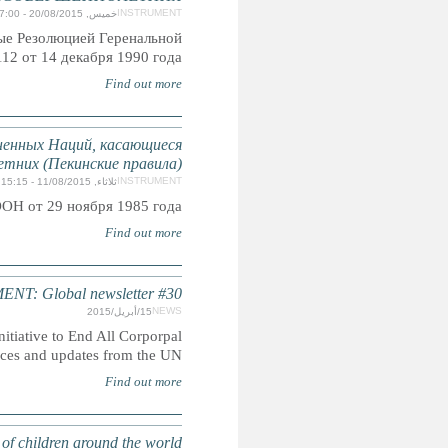
Также известны как Эр-Риядские Руководящие Пр
Асса
Минимальные стандартные правила Органи
отправления правосудия в отношении 
Приняты резолюцией 40/33 Генеральн
CORPOR
Read the latest edition of the quarterly global newslett
Punishment of Children featuring recent develpments,
INHUMAN SENTENCING: Life im