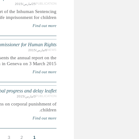
CRIN is launching a global research report on life i
Campaign that highlights the prevalence and plurality of 
UNHRC 28th Session: Opening statement 
The High Commissioner for Human Rights Zeid Ra'ad 
OHCHR activities to open the Human Rights
CORPORAL PUNISHMENT: March 2015 edition
This leaflet gives an overview of the latest developments in 
7
8
9
…
التالية ›
الأخيرة »