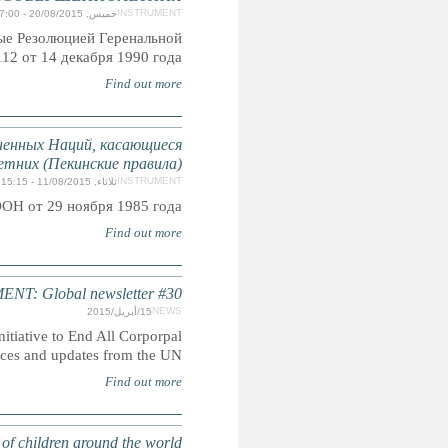
Также известны как Эр-Риядские Руководящие Пр
Асса
Минимальные стандартные правила Органи
отправления правосудия в отношении 
Приняты резолюцией 40/33 Генеральн
CORPOR
Read the latest edition of the quarterly global newslett
Punishment of Children featuring recent develpments,
INHUMAN SENTENCING: Life im