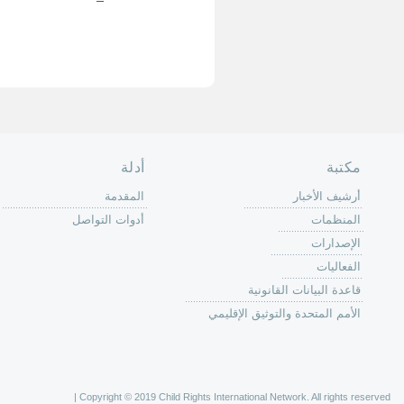
حة الرئيسية
حن
 عمل كرين
كة
وق
ون
لات
ر
ليات