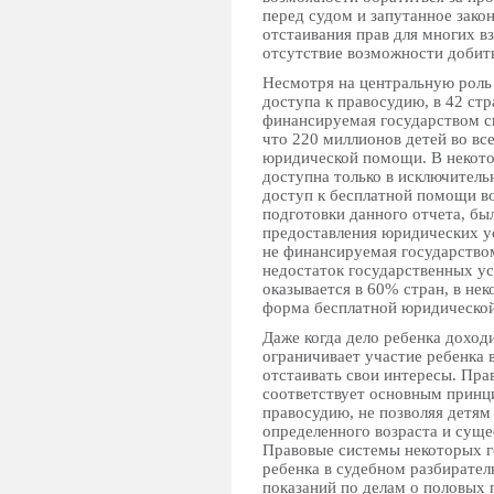
перед судом и запутанное зако
отстаивания прав для многих вз
отсутствие возможности добить
Несмотря на центральную роль
доступа к правосудию, в 42 ст
финансируемая государством с
что 220 миллионов детей во вс
юридической помощи. В некото
доступна только в исключитель
доступ к бесплатной помощи во
подготовки данного отчета, бы
предоставления юридических у
не финансируемая государством
недостаток государственных ус
оказывается в 60% стран, в нек
форма бесплатной юридическо
Даже когда дело ребенка доход
ограничивает участие ребенка 
отстаивать свои интересы. Пра
соответствует основным принц
правосудию, не позволяя детям
определенного возраста и суще
Правовые системы некоторых г
ребенка в судебном разбиратель
показаний по делам о половых 