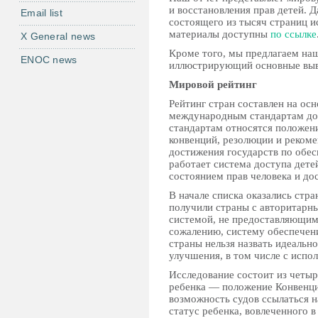
и восстановления прав детей. 
Email list
состоящего из тысяч страниц ис
материалы доступны
по ссылке
X General news
Кроме того, мы предлагаем н
ENOC news
иллюстрирующий основные выв
Мировой рейтинг
Рейтинг стран составлен на ос
международным стандартам до
стандартам относятся положен
конвенций, резолюции и реком
достижения государств по обес
работает система доступа дете
состоянием прав человека и до
В начале списка оказались ст
получили страны с авторитарн
системой, не предоставляющим
сожалению, систему обеспечен
страны нельзя назвать идеально
улучшения, в том числе с исп
Исследование состоит из четыр
ребенка — положение Конвенци
возможность судов ссылаться н
статус ребенка, вовлеченного в