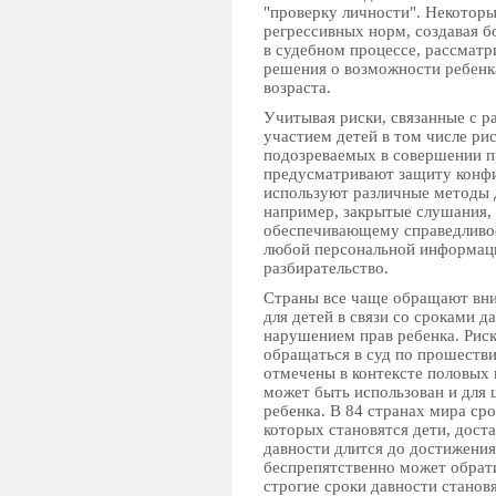
"проверку личности". Некоторы
регрессивных норм, создавая б
в судебном процессе, рассматр
решения о возможности ребенка
возраста.
Учитывая риски, связанные с 
участием детей в том числе ри
подозреваемых в совершении пр
предусматривают защиту конфи
используют различные методы 
например, закрытые слушания, 
обеспечивающему справедливое
любой персональной информаци
разбирательство.
Страны все чаще обращают вни
для детей в связи со сроками д
нарушением прав ребенка. Риск
обращаться в суд по прошестви
отмечены в контексте половых 
может быть использован и для 
ребенка. В 84 странах мира ср
которых становятся дети, дост
давности длится до достижения
беспрепятственно может обрати
строгие сроки давности станов