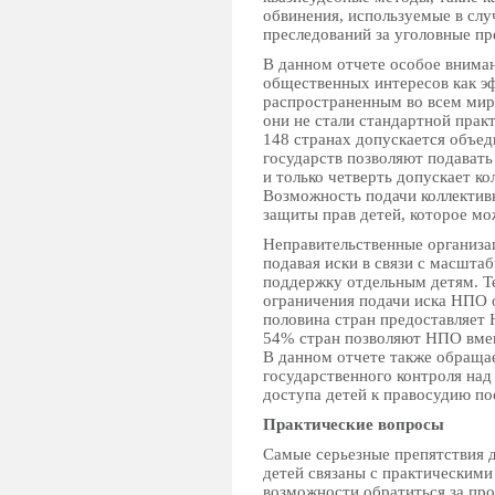
обвинения, используемыe в случ
преследований за уголовные пр
В данном отчете особое внима
общественных интересов как э
распространенным во всем мир
они не стали стандартной прак
148 странах допускается объед
государств позволяют подавать
и только четверть допускает ко
Возможность подачи коллектив
защиты прав детей, которое мо
Неправительственные организац
подавая иски в связи с масшта
поддержку отдельным детям. Т
ограничения подачи иска НПО 
половина стран предоставляет 
54% стран позволяют НПО вмеши
В данном отчете также обраща
государственного контроля на
доступа детей к правосудию по
Практические вопросы
Самые серьезные препятствия д
детей связаны с практическим
возможности обратиться за пр