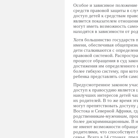
Особое и зависимое положение 
средств правовой защиты в слу
доступ детей к средствам прав
является показателем отношени
могут иметь возможность само
находятся в зависимости от род
Хотя большинство государств п
имени, обеспечивая общепризн
дети сталкиваются с определен
правовой системой. Распростра
процессе обращения в суд зако
достижения им определенного 
более гибкую систему, при кот
ребенка представлять себя сам
Предусмотренное законом участ
доступ к правосудию является 
наилучших интересов детей ча
их родителей. В то же время э
могут препятствовать доступу 
Востока и Северной Африки, гд
родственникам-мужчинам, проц
более дискриминационным. В н
не имеют возможности обращать
родителями, что способствует 
семье. Всего в 14 странах, пр