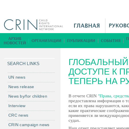
Jump to navigation
M
a
i
Б
n
и
M
б
ГЛОБАЛЬНЫЙ 
e
л
SEARCH LINKS
n
ДОСТУПЕ К П
и
u
о
UN news
ТЕПЕРЬ НА Р
R
т
News release
u
е
В отчете CRIN
"Права, средств
News by/for children
к
предоставлена информация о том
а
Interview
если их права нарушаются, как
какие практические соображен
CRC news
применяется ли международное
судах.
CRIN campaign news
Нaш отчет представляет миров