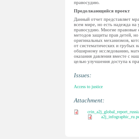
правосудию.
Продолжающийся проект
Данный отчет представляет мра
всем мире, но есть надежда на 
правосудию. Многие правовые 
методов защиты прав детей, но
оригинальных механизмов, кот
от систематических и грубых н
обширному исследованию, мате
оказания давления вместе с на
целью улучшения доступа к пр
Issues:
Access to justice
Attachment:
crin_a2j_global_report_russi
a2j_infographic_ru.p