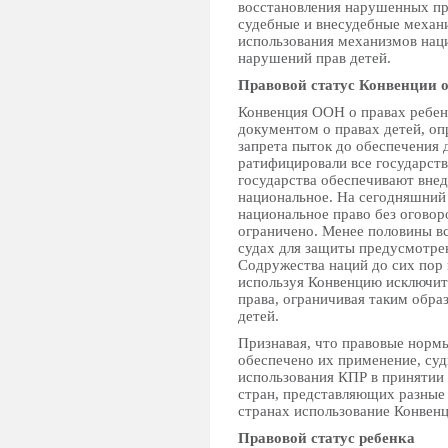
восстановления нарушенных пр
судебные и внесудебные механ
использования механизмов нац
нарушений прав детей.
Правовой статус Конвенции о
Конвенция ООН о правах ребен
документом о правах детей, о
запрета пыток до обеспечения 
ратифицировали все государст
государства обеспечивают вне
национальное. На сегодняшний 
национальное право без оговор
ограничено. Менее половины вс
судах для защиты предусмотре
Содружества наций до сих пор 
используя Конвенцию исключит
права, ограничивая таким обр
детей.
Признавая, что правовые нормы
обеспечено их применение, суд
использования КПР в принятии
стран, представляющих разные 
странах использование Конвенц
Правовой статус ребенка