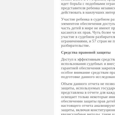
идет борьба с подобными огран
представителя ребенка незави
действовать в наилучших интер
Участие ребенка в судебном ра
элементом обеспечения доступа
часть детей в мире не имеют пр
касаются их прав. Чуть более ч
участие в судебном разбиратель
ограничениями, и 57 стран не 
разбирательстве.
Средства правовой защиты
Доступ к эффективным средств
использования судебных и внес
гарантией обеспечения закрепл
особое внимание средствам пр
подготовке данного исследован
Объем данного отчета не позво
защиты, используемых госуда
представлена в отчете для каж
освещает только некоторые ин
обеспечении защиты прав детей
настоящего отчета анализирую
защиты, включая конституцион
квазисудебные методы, такие к