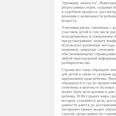
"проверку личности". Некоторы
регрессивных норм, создавая б
в судебном процессе, рассматр
решения о возможности ребенка
возраста.
Учитывая риски, связанные с 
участием детей в том числе ри
подозреваемых в совершении пр
предусматривают защиту конфи
используют различные методы 
например, закрытые слушания, 
обеспечивающему справедливое
любой персональной информаци
разбирательство.
Страны все чаще обращают вни
для детей в связи со сроками д
нарушением прав ребенка. Риск
обращаться в суд по прошестви
отмечены в контексте половых 
может быть использован и для 
ребенка. В 84 странах мира ср
которых становятся дети, дост
давности длится до достижения
беспрепятственно может обрати
строгие сроки давности станов