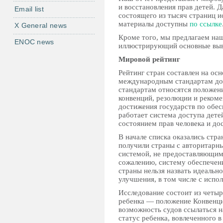
и восстановления прав детей. 
Email list
состоящего из тысяч страниц ис
материалы доступны
по ссылке
X General news
Кроме того, мы предлагаем н
ENOC news
иллюстрирующий основные выв
Мировой рейтинг
Рейтинг стран составлен на ос
международным стандартам до
стандартам относятся положен
конвенций, резолюции и реком
достижения государств по обес
работает система доступа дете
состоянием прав человека и до
В начале списка оказались ст
получили страны с авторитарн
системой, не предоставляющим
сожалению, систему обеспечен
страны нельзя назвать идеально
улучшения, в том числе с исп
Исследование состоит из четыр
ребенка — положение Конвенци
возможность судов ссылаться н
статус ребенка, вовлеченного в