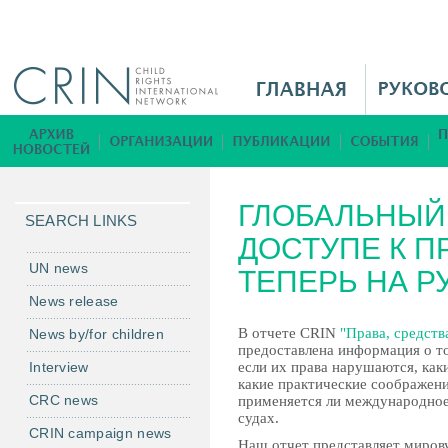
Jump to navigation
M
a
i
Б
n
и
M
б
ГЛОБАЛЬНЫЙ 
e
л
SEARCH LINKS
n
ДОСТУПЕ К П
и
u
о
UN news
ТЕПЕРЬ НА Р
R
т
News release
u
е
В отчете CRIN
"Права, средств
News by/for children
к
предоставлена информация о том
а
Interview
если их права нарушаются, как
какие практические соображен
CRC news
применяется ли международное
судах.
CRIN campaign news
Нaш отчет представляет миров