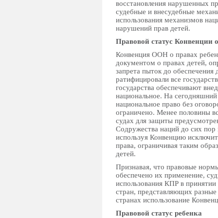
восстановления нарушенных пр
судебные и внесудебные механ
использования механизмов нац
нарушений прав детей.
Правовой статус Конвенции о
Конвенция ООН о правах ребен
документом о правах детей, о
запрета пыток до обеспечения 
ратифицировали все государст
государства обеспечивают вне
национальное. На сегодняшний 
национальное право без оговор
ограничено. Менее половины вс
судах для защиты предусмотре
Содружества наций до сих пор 
используя Конвенцию исключит
права, ограничивая таким обр
детей.
Признавая, что правовые нормы
обеспечено их применение, суд
использования КПР в принятии
стран, представляющих разные 
странах использование Конвенц
Правовой статус ребенка