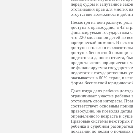
перед судом и запутанное зако
отстаивания прав для многих вз
отсутствие возможности добить
Несмотря на центральную роль
доступа к правосудию, в 42 ст
финансируемая государством с
что 220 миллионов детей во вс
юридической помощи. В некото
доступна только в исключитель
доступ к бесплатной помощи во
подготовки данного отчета, бы
предоставления юридических у
не финансируемая государством
недостаток государственных ус
оказывается в 60% стран, в нек
форма бесплатной юридическо
Даже когда дело ребенка доход
ограничивает участие ребенка 
отстаивать свои интересы. Пра
соответствует основным принц
правосудию, не позволяя детям
определенного возраста и суще
Правовые системы некоторых г
ребенка в судебном разбиратель
показаний по делам о половых 