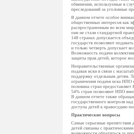
обвинения, используемыe в случ
преследований за уголовные пр
В данном отчете особое внима
общественных интересов как э
распространенным во всем мир
они не стали стандартной прак
148 странах допускается объед
государств позволяют подавать
и только четверть допускает ко
Возможность подачи коллектив
защиты прав детей, которое мо
Неправительственные организац
подавая иски в связи с масшта
поддержку отдельным детям. Т
ограничения подачи иска НПО 
половина стран предоставляет 
54% стран позволяют НПО вмеши
В данном отчете также обраща
государственного контроля на
доступа детей к правосудию по
Практические вопросы
Самые серьезные препятствия д
детей связаны с практическим
возможности обратиться за пр