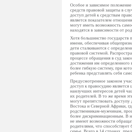
Особое и зависимое положение 
средств правовой защиты в слу
доступ детей к средствам прав
является показателем отношени
могут иметь возможность само
находятся в зависимости от род
Хотя большинство государств п
имени, обеспечивая общепризн
дети сталкиваются с определен
правовой системой. Распростра
процессе обращения в суд зако
достижения им определенного 
более гибкую систему, при кот
ребенка представлять себя сам
Предусмотренное законом участ
доступ к правосудию является 
наилучших интересов детей ча
их родителей. В то же время э
могут препятствовать доступу 
Востока и Северной Африки, гд
родственникам-мужчинам, проц
более дискриминационным. В н
не имеют возможности обращать
родителями, что способствует 
семье. Всего в 14 странах, пр