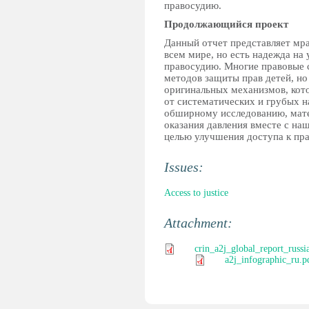
правосудию.
Продолжающийся проект
Данный отчет представляет мра
всем мире, но есть надежда на 
правосудию. Многие правовые 
методов защиты прав детей, но
оригинальных механизмов, кот
от систематических и грубых н
обширному исследованию, мате
оказания давления вместе с на
целью улучшения доступа к пр
Issues:
Access to justice
Attachment:
crin_a2j_global_report_russi
a2j_infographic_ru.p