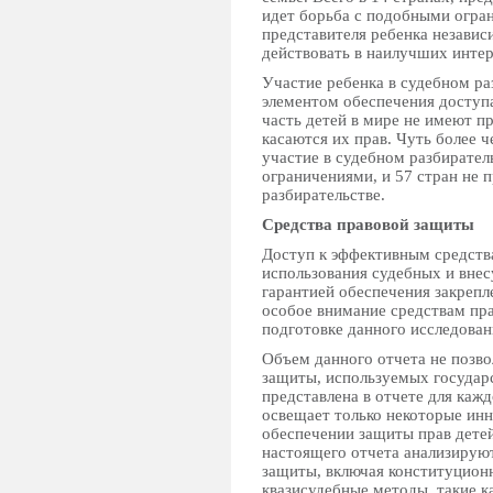
идет борьба с подобными огран
представителя ребенка незави
действовать в наилучших интер
Участие ребенка в судебном ра
элементом обеспечения доступа
часть детей в мире не имеют пр
касаются их прав. Чуть более ч
участие в судебном разбиратель
ограничениями, и 57 стран не 
разбирательстве.
Средства правовой защиты
Доступ к эффективным средств
использования судебных и внес
гарантией обеспечения закрепл
особое внимание средствам пр
подготовке данного исследован
Объем данного отчета не позво
защиты, используемых госуда
представлена в отчете для каж
освещает только некоторые ин
обеспечении защиты прав детей
настоящего отчета анализирую
защиты, включая конституцион
квазисудебные методы, такие к