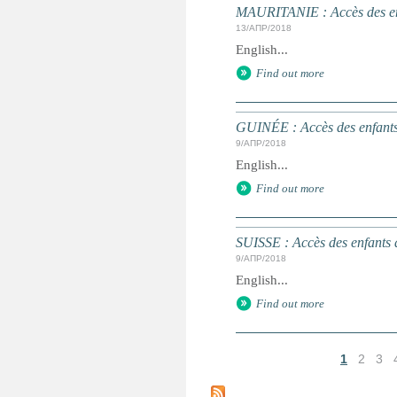
MAURITANIE : Accès des enf
13/АПР/2018
English...
Find out more
GUINÉE : Accès des enfants 
9/АПР/2018
English...
Find out more
SUISSE : Accès des enfants à
9/АПР/2018
English...
Find out more
1
2
3
С
т