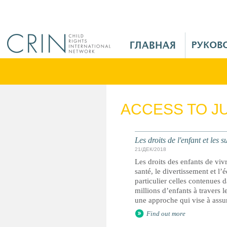
Jump to navigation
M
a
i
n
M
e
ACCESS TO J
n
u
R
Les droits de l'enfant et les 
u
21/ДЕК/2018
Les droits des enfants de vi
santé, le divertissement et l
particulier celles contenues d
millions d’enfants à travers 
une approche qui vise à assu
Find out more