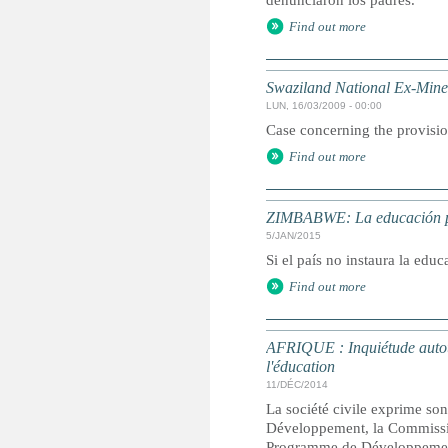
denunciaron los padres.
Find out more
Swaziland National Ex-Miner
LUN, 16/03/2009 - 00:00
Case concerning the provisio
Find out more
ZIMBABWE: La educación pri
5/JAN/2015
Si el país no instaura la educ
Find out more
AFRIQUE : Inquiétude autour 
l'éducation
11/DÉC/2014
La société civile exprime so
Développement, la Commissio
Programme de Développement d