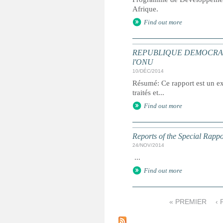
Afrique.
Find out more
REPUBLIQUE DEMOCRATIQUE 
l'ONU
10/DÉC/2014
Résumé: Ce rapport est un ext
traités et...
Find out more
Reports of the Special Rappo
24/NOV/2014
...
Find out more
« PREMIER
‹
P
a