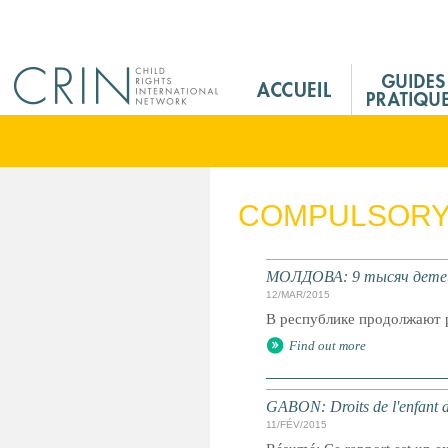
Jump to navigation
M
a
i
n
M
e
COMPULSORY 
n
u
F
МОЛДОВА: 9 тысяч детей
r
12/MAR/2015
В республике продолжают р
Find out more
GABON: Droits de l'enfant d
11/FÉV/2015