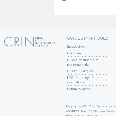
g
e
s
GUIDES PRATIQUES
Introduction
Plaidoyer
Guides destinés aux
professionnels
Guides juridiques
L'ONU et le système
international
Communication
Copyright © 2019 Child Rights Internatio
ADDRESS
Suite 152, 88 Lower Marsh,
EMAIL
contact@crin.org