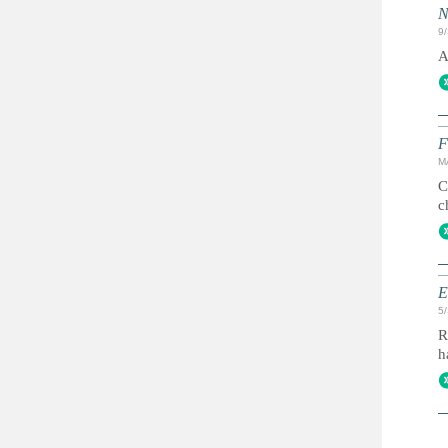
N
9
A
F
M
C
c
E
5
R
h