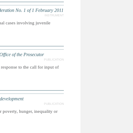
deration No. 1 of 1 February 2011
INSTRUMENT
al cases involving juvenile
fice of the Prosecutor
PUBLICATION
esponse to the call for input of
e development
PUBLICATION
r poverty, hunger, inequality or