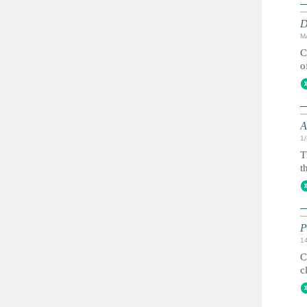
D
M
C
o
A
1
T
t
P
1
C
c