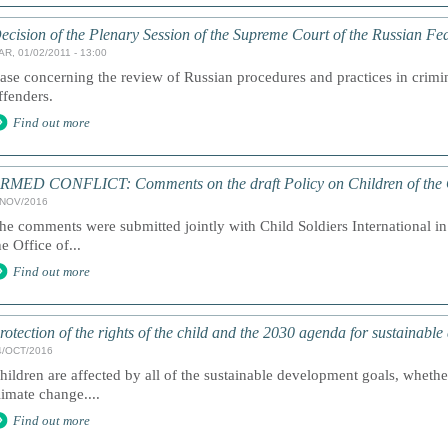
ecision of the Plenary Session of the Supreme Court of the Russian Fe
AR, 01/02/2011 - 13:00
ase concerning the review of Russian procedures and practices in crimin
ffenders.
Find out more
RMED CONFLICT: Comments on the draft Policy on Children of the Of
/NOV/2016
he comments were submitted jointly with Child Soldiers International in r
he Office of...
Find out more
rotection of the rights of the child and the 2030 agenda for sustainabl
4/OCT/2016
hildren are affected by all of the sustainable development goals, whethe
limate change....
Find out more