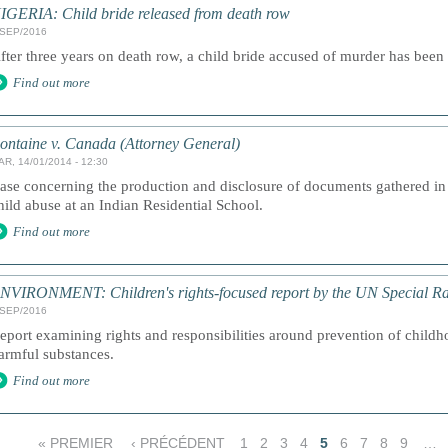
IGERIA: Child bride released from death row
/SEP/2016
fter three years on death row, a child bride accused of murder has been
Find out more
ontaine v. Canada (Attorney General)
AR, 14/01/2014 - 12:30
ase concerning the production and disclosure of documents gathered in p
hild abuse at an Indian Residential School.
Find out more
NVIRONMENT: Children's rights-focused report by the UN Special Ra
/SEP/2016
eport examining rights and responsibilities around prevention of childh
armful substances.
Find out more
« PREMIER
‹ PRÉCÉDENT
1
2
3
4
5
6
7
8
9
…