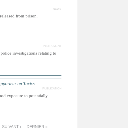
NEWS
 released from prison.
INSTRUMENT
olice investigations relating to
pporteur on Toxics
PUBLICATION
ood exposure to potentially
SUIVANT ›
DERNIER »