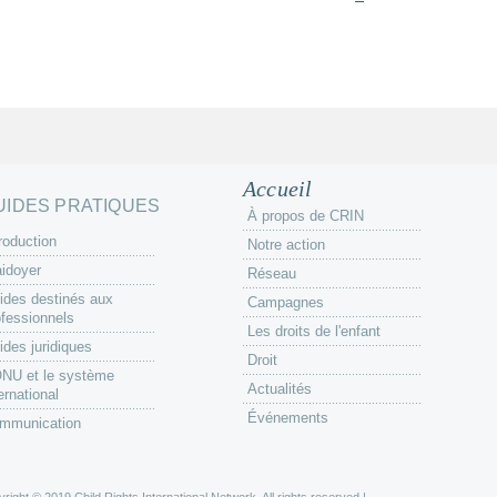
Accueil
UIDES PRATIQUES
À propos de CRIN
roduction
Notre action
aidoyer
Réseau
ides destinés aux
Campagnes
ofessionnels
Les droits de l'enfant
ides juridiques
Droit
ONU et le système
Actualités
ernational
Événements
mmunication