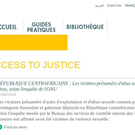
Jump to navigation
العربية
ENGLISH
FRANÇ
CESS TO JUSTICE
ÉPUBLIQUE CENTRAFRICAINE : Les victimes présumées d'abus sexue
leus, selon l'enquête de l'ONU
4/DÉC/2016
es victimes présumées d'actes d'exploitation et d'abus sexuels commis pa
ontingents burundais et gabonais déployés en République centrafricaine,
elon l'enquête menée par le Bureau des services de contrôle interne des
ineurs ont affirmé avoir été victimes de violence sexuelle.
Find out more