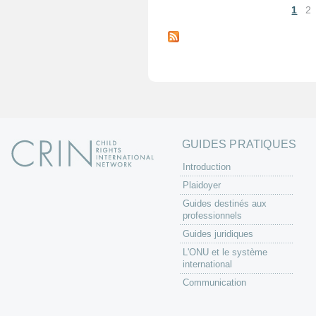
1
2
P
a
g
e
s
GUIDES PRATIQUES
Introduction
Plaidoyer
Guides destinés aux
professionnels
Guides juridiques
L'ONU et le système
international
Communication