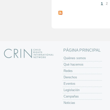
1
2
P
á
g
i
n
a
s
PÁGINA PRINCIPAL
Quiénes somos
Qué hacemos
Redes
Derechos
Eventos
Legislación
Campañas
Noticias