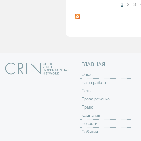
1
2
3
С
т
р
а
н
и
ц
ы
ГЛАВНАЯ
O нас
Наша работа
Сеть
Права ребенка
Право
Кампании
Новости
События