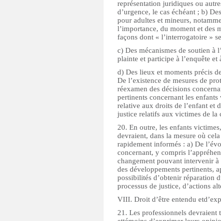
représentation juridiques ou autr
d’urgence, le cas échéant ; b) De
pour adultes et mineurs, notammen
l’importance, du moment et des 
façons dont « l’interrogatoire » s
c) Des mécanismes de soutien à l’
plainte et participe à l’enquête et 
d) Des lieux et moments précis de
De l’existence de mesures de prot
réexamen des décisions concernant
pertinents concernant les enfants
relative aux droits de l’enfant e
justice relatifs aux victimes de la
20. En outre, les enfants victimes
devraient, dans la mesure où cela 
rapidement informés : a) De l’évol
concernant, y compris l’appréhensi
changement pouvant intervenir à c
des développements pertinents, apr
possibilités d’obtenir réparation d
processus de justice, d’actions al
VIII. Droit d’être entendu etd’ex
21. Les professionnels devraient 