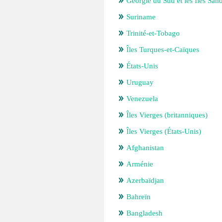
Géorgie du Sud et les Îles Sa
Suriname
Trinité-et-Tobago
Îles Turques-et-Caïques
États-Unis
Uruguay
Venezuela
Îles Vierges (britanniques)
Îles Vierges (États-Unis)
Afghanistan
Arménie
Azerbaïdjan
Bahreïn
Bangladesh