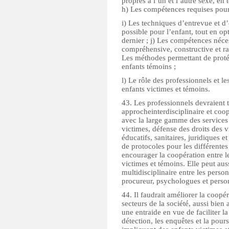
propres à l’un et l’autre sexe, en 
h) Les compétences requises pour
i) Les techniques d’entrevue et d
possible pour l’enfant, tout en op
dernier ; j) Les compétences néces
compréhensive, constructive et ra
Les méthodes permettant de protég
enfants témoins ;
l) Le rôle des professionnels et le
enfants victimes et témoins.
43. Les professionnels devraient 
approcheinterdisciplinaire et coop
avec la large gamme des services 
victimes, défense des droits des 
éducatifs, sanitaires, juridiques e
de protocoles pour les différentes
encourager la coopération entre le
victimes et témoins. Elle peut aus
multidisciplinaire entre les perso
procureur, psychologues et perso
44. Il faudrait améliorer la coopér
secteurs de la société, aussi bien
une entraide en vue de faciliter l
détection, les enquêtes et la pour