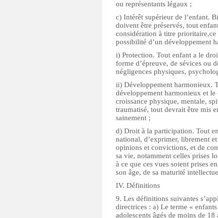
ou représentants légaux ;
c) Intérêt supérieur de l’enfant. 
doivent être préservés, tout enfant
considération à titre prioritaire,c
possibilité d’un développement 
i) Protection. Tout enfant a le droi
forme d’épreuve, de sévices ou de
négligences physiques, psycholo
ii) Développement harmonieux. Tou
développement harmonieux et le dr
croissance physique, mentale, spir
traumatisé, tout devrait être mis
sainement ;
d) Droit à la participation. Tout e
national, d’exprimer, librement et
opinions et convictions, et de con
sa vie, notamment celles prises lo
à ce que ces vues soient prises en
son âge, de sa maturité intellectue
IV. Définitions
9. Les définitions suivantes s’ap
directrices : a) Le terme « enfant
adolescents âgés de moins de 18 