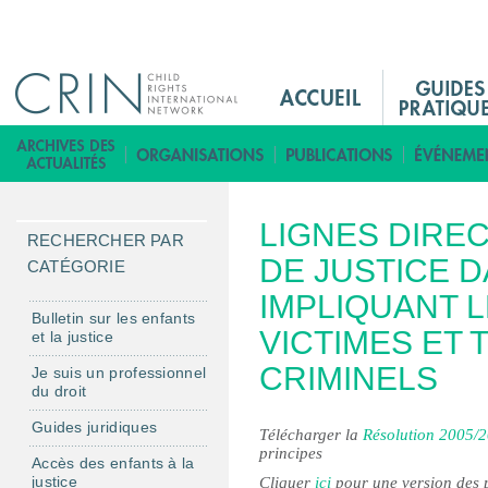
Jump to navigation
M
a
i
B
n
i
M
b
LIGNES DIRE
e
l
RECHERCHER PAR
n
DE JUSTICE D
i
CATÉGORIE
u
o
IMPLIQUANT 
F
t
Bulletin sur les enfants
VICTIMES ET 
et la justice
r
h
è
CRIMINELS
Je suis un professionnel
du droit
q
u
Guides juridiques
Télécharger la
Résolution 2005/2
e
principes
Accès des enfants à la
justice
Cliquer
ici
pour une version des 