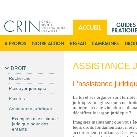
Jump to navigation
M
a
i
A
n
c
M
c
e
u
ASSISTANCE 
n
e
DROIT
u
i
Recherche
F
l
L'assistance juridiq
Plaidoyer juridique
r
La loi et ses organes sont terribl
Plaintes
juridique. Imaginez que vos droit
un terme à cette violation et d
Assistance juridique
déchiffrer le jargon juridique ?
Exemples d'assistance
Imaginez maintenant que vous êtes
juridique pour des
leurs droits fondamentaux, il est 
enfants
accorder leur confiance. Des avoc