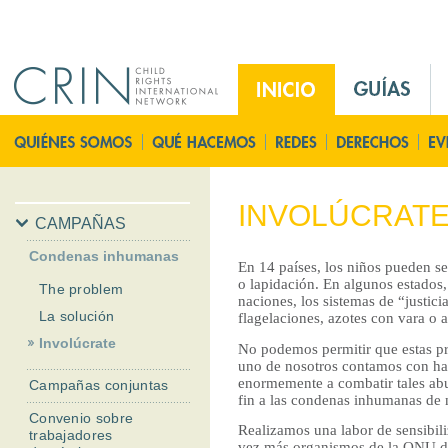
Jump to navigation
M
a
i
P
n
á
M
g
e
i
INVOLÚCRAT
n
n
CAMPAÑAS
u
a
Condenas inhumanas
E
En 14 países, los niños pueden s
P
o lapidación. En algunos estados,
The problem
s
r
naciones, los sistemas de “justici
i
La solución
flagelaciones, azotes con vara o
n
Involúcrate
No podemos permitir que estas p
c
uno de nosotros contamos con ha
enormemente a combatir tales abu
Campañas conjuntas
i
fin a las condenas inhumanas de 
p
Convenio sobre
Realizamos una labor de sensibil
trabajadores
a
vez más organismos de la ONU de