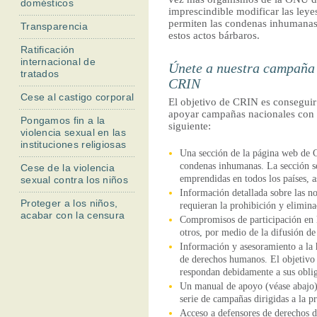
domésticos
l
imprescindible modificar las leye
permiten las condenas inhumanas 
Transparencia
estos actos bárbaros.
Ratificación
internacional de
Únete a nuestra campaña 
tratados
CRIN
Cese al castigo corporal
El objetivo de CRIN es conseguir 
apoyar campañas nacionales con 
Pongamos fin a la
siguiente:
violencia sexual en las
instituciones religiosas
Una sección de la página web de C
condenas inhumanas. La sección se
Cese de la violencia
emprendidas en todos los países, a
sexual contra los niños
Información detallada sobre las n
Proteger a los niños,
requieran la prohibición y elimin
acabar con la censura
Compromisos de participación en l
otros, por medio de la difusión de
Información y asesoramiento a la 
de derechos humanos. El objetivo 
respondan debidamente a sus obli
Un manual de apoyo (véase abajo) 
serie de campañas dirigidas a la 
Acceso a defensores de derechos 