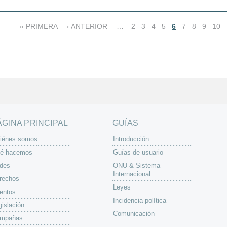
« PRIMERA
‹ ANTERIOR
…
2
3
4
5
6
7
8
9
10
ÁGINA PRINCIPAL
GUÍAS
iénes somos
Introducción
é hacemos
Guías de usuario
des
ONU & Sistema
Internacional
rechos
Leyes
entos
Incidencia política
gislación
Comunicación
mpañas