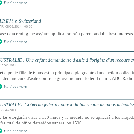
Find out more
.P.E.V. v. Switzerland
AR, 08/07/2014 - 00:00
ase concerning the asylum application of a parent and the best interests 
Find out more
USTRALIE : Une enfant demandeuse d'asile à l'origine d'un recours en
7/AGO/2014
ette petite fille de 6 ans est la principale plaignante d'une action collecti
e demandeurs d'asile contre le gouvernement fédéral mardi. ABC Radio 
Find out more
USTRALIA: Gobierno federal anuncia la liberación de niños detenidos
9/AGO/2014
e les otorgarán visas a 150 niños y la medida no se aplicará a los aloja
ifra total de niños detenidos supera los 1500.
Find out more