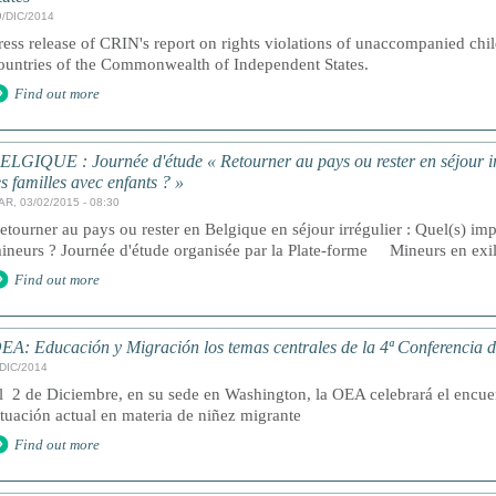
9/DIC/2014
ress release of CRIN's report on rights violations of unaccompanied chil
ountries of the Commonwealth of Independent States.
Find out more
ELGIQUE : Journée d'étude « Retourner au pays ou rester en séjour irr
es familles avec enfants ? »
AR, 03/02/2015 - 08:30
etourner au pays ou rester en Belgique en séjour irrégulier : Quel(s) imp
ineurs ? Journée d'étude organisée par la Plate‐forme Mineurs en exi
Find out more
EA: Educación y Migración los temas centrales de la 4ª Conferencia 
/DIC/2014
l 2 de Diciembre, en su sede en Washington, la OEA celebrará el encuent
ituación actual en materia de niñez migrante
Find out more