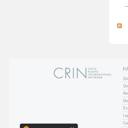
P
á
g
i
n
a
s
P
Qu
Qu
Re
De
Ev
Le
Ca