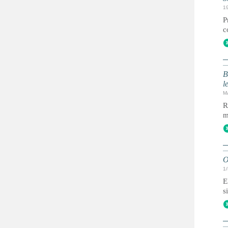
1
P
c
B
l
M
R
m
O
1
E
s