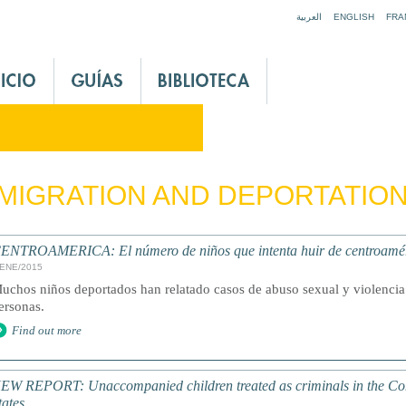
Jump to navigation
العربية
ENGLISH
FRA
MIGRATION AND DEPORTATIO
ENTROAMERICA: El número de niños que intenta huir de centroaméri
/ENE/2015
uchos niños deportados han relatado casos de abuso sexual y violencia p
ersonas.
Find out more
EW REPORT: Unaccompanied children treated as criminals in the C
tates