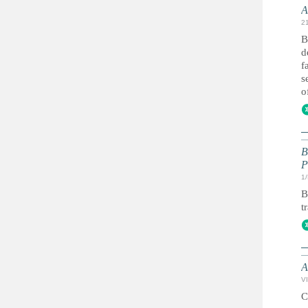
A
2
B
d
f
s
o
B
P
1
B
t
A
VI
C