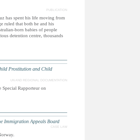
PUBLICATION
z has spent his life moving from
ge ruled that both he and his
stralian-born babies of people
ious detention centre, thousands
ild Prostitution and Child
UN AND REGIONAL DOCUMENTATION
he Special Rapporteur on
he Immigration Appeals Board
CASE LAW
 Norway.