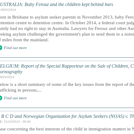
USTRALIA: Baby Ferouz and the children kept behind bars
1/NOV/2014
orn in Brisbane to asylum seeker parents in November 2013, baby Ferou
etention centre to detention centre. In October 2014, a federal court jud
amily had no right to stay in Australia. Lawyers for Ferouz and other Au
eeking asylum challenged the government's plan to send them to a notor
f miles from the mainland.
Find out more
ELGIUM: Report of the Special Rapporteur on the Sale of Children, Ch
ornography
/NOV/2014
elow is a short summary of some of the key issues from the report of t
rafficking in persons,...
Find out more
 B C D and Norwegian Organization for Asylum Seekers (NOAS) v. T
E, 21/12/2012 - 00:00
ase concerning the best interests of the child in immigration matters in