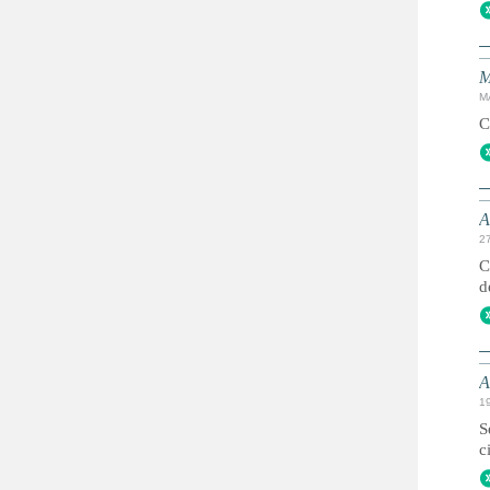
M
M
C
A
2
C
d
A
1
S
c