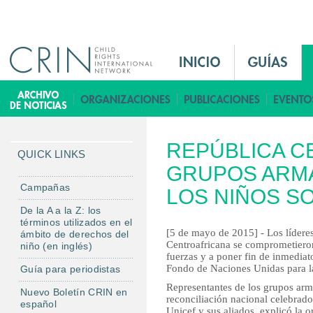
Jump to navigation
M
a
i
B
n
i
M
b
REPÚBLICA C
e
l
QUICK LINKS
n
GRUPOS ARMA
i
u
o
Campañas
LOS NIÑOS S
E
t
De la A a la Z: los
s
e
términos utilizados en el
[5 de mayo de 2015] - Los lídere
ámbito de derechos del
c
Centroafricana se comprometieron 
niño (en inglés)
a
fuerzas y a poner fin de inmediat
Fondo de Naciones Unidas para la
Guía para periodistas
Representantes de los grupos arm
Nuevo Boletín CRIN en
reconciliación nacional celebrado
español
Unicef y sus aliados, explicó la