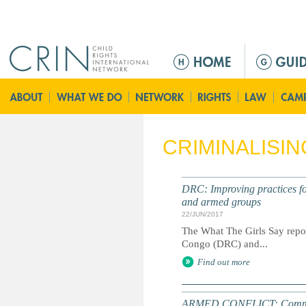
Jump to navigation
M
a
i
n
m
e
CRIMINALISIN
n
u
DRC: Improving practices for
and armed groups
22/JUN/2017
The What The Girls Say report
Congo (DRC) and...
Find out more
ARMED CONFLICT: Comments o