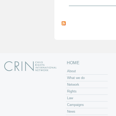
P
a
g
e
s
HOME
About
What we do
Network
Rights
Law
Campaigns
News