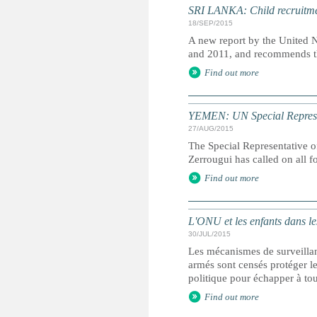
SRI LANKA: Child recruitmen
18/SEP/2015
A new report by the United N
and 2011, and recommends the 
Find out more
YEMEN: UN Special Representa
27/AUG/2015
The Special Representative o
Zerrougui has called on all f
Find out more
L'ONU et les enfants dans les
30/JUL/2015
Les mécanismes de surveillan
armés sont censés protéger le
politique pour échapper à tou
Find out more