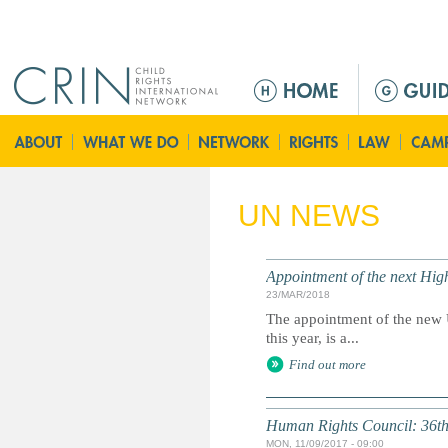
Jump to navigation
M
a
i
n
m
e
UN NEWS
n
u
Appointment of the next Hi
23/MAR/2018
The appointment of the new 
this year, is a...
Find out more
Human Rights Council: 36th
MON, 11/09/2017 - 09:00