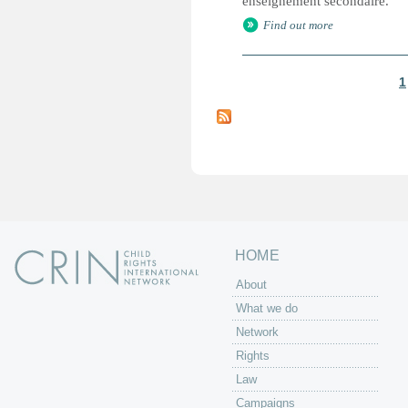
enseignement secondaire.
Find out more
1
P
a
g
e
s
HOME
About
What we do
Network
Rights
Law
Campaigns