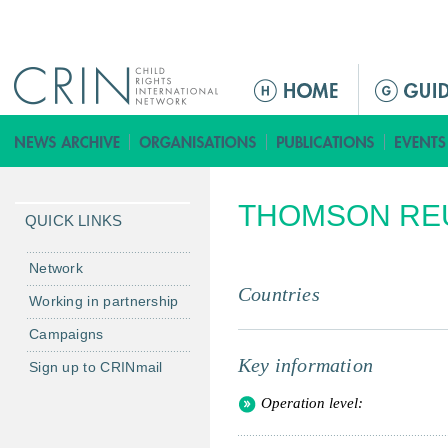
Jump to navigation
Г
л
а
в
н
THOMSON RE
о
QUICK LINKS
е
м
Network
е
Countries
Working in partnership
н
Campaigns
ю
Key information
Sign up to CRINmail
Operation level: