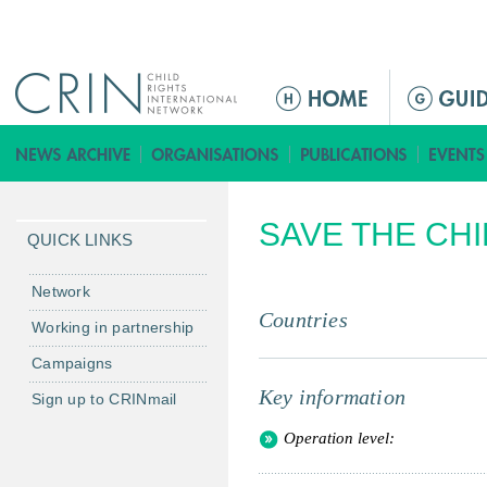
Jump to navigation
M
a
i
n
m
SAVE THE CH
e
QUICK LINKS
n
u
Network
Countries
Working in partnership
Campaigns
Key information
Sign up to CRINmail
Operation level: