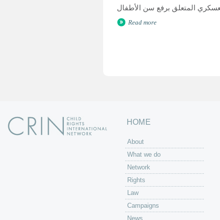
Read more
P
a
g
e
s
HOME
About
What we do
Network
Rights
Law
Campaigns
News