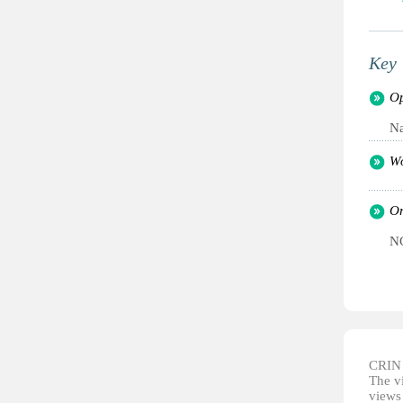
Key 
Op
Na
Wo
Or
NG
CRIN d
The vi
views 