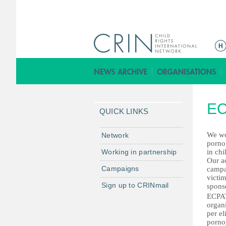
ا
ل
ق
ا
ئ
EC
م
QUICK LINKS
ة
ا
We wo
Network
porno
ل
Working in partnership
in chi
ر
Our ac
Campaigns
campai
ئ
victi
ي
Sign up to CRINmail
spons
س
ECPAT 
organ
ي
per el
ة
pornog