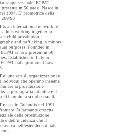
i a scopo sessuale. ECPAT
 presente in 50 paesi. Nasce in
 nel 1994. E’ promotrice della
 269/98
 is an international network of
isations working together to
ate child prostitution,
graphy and trafficking in minors
exual purposes. Founded in
 ECPAT is now present in 50
ies. Established in Italy in
 ECPAT Italia promoted Law
8
 e’ una rete di organizzazioni e
li individui che operano insieme
iminare la prostituzione
ile, la pornografia infantile e il
co di bambini a scopi sessuali.
 nasce in Tailandia nel 1991
frontare l’allarmante crescita
nziale della prostituzione
ile e dell’incidenza che il
o aveva nell’estendersi di tale
eno.