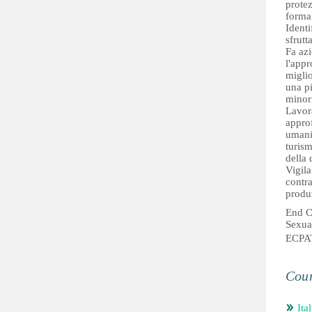
prote
forma 
Identi
sfrutta
Fa az
l'appr
miglio
una pi
minor
Lavora
approf
umani;
turism
della 
Vigila
contra
produ
End Ch
Sexual
ECPA
Coun
Ita