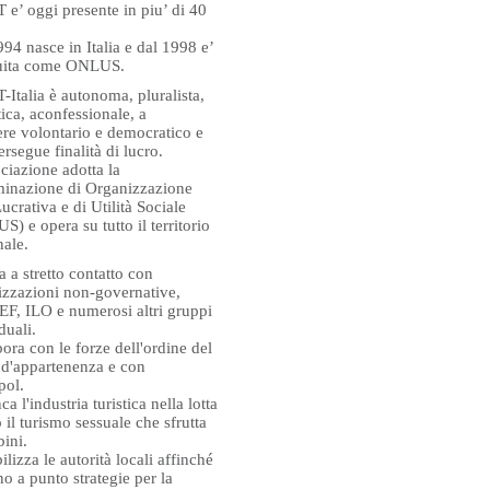
e’ oggi presente in piu’ di 40
94 nasce in Italia e dal 1998 e’
tuita come ONLUS.
Italia è autonoma, pluralista,
tica, aconfessionale, a
ere volontario e democratico e
rsegue finalità di lucro.
ciazione adotta la
inazione di Organizzazione
crativa e di Utilità Sociale
) e opera su tutto il territorio
nale.
 a stretto contatto con
izzazioni non-governative,
F, ILO e numerosi altri gruppi
duali.
ora con le forze dell'ordine del
 d'appartenenza e con
rpol.
ca l'industria turistica nella lotta
 il turismo sessuale che sfrutta
ini.
ilizza le autorità locali affinché
o a punto strategie per la