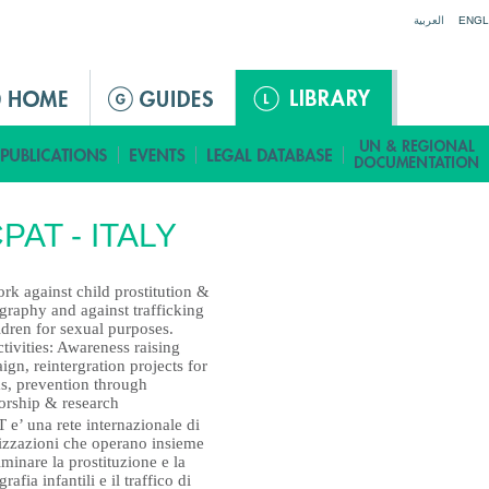
Jump to navigation
العربية
ENGL
PAT - ITALY
rk against child prostitution &
graphy and against trafficking
ldren for sexual purposes.
tivities: Awareness raising
gn, reintergration projects for
ms, prevention through
orship & research
e’ una rete internazionale di
izzazioni che operano insieme
iminare la prostituzione e la
rafia infantili e il traffico di