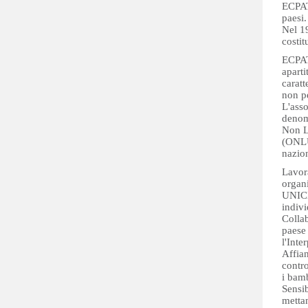
ECPAT 
paesi.
Nel 19
costi
ECPAT-
aparti
caratt
non pe
L'asso
denom
Non Lu
(ONLUS
nazio
Lavora
organ
UNICE
indivi
Collab
paese
l'Inte
Affian
contro
i bamb
Sensib
mettan