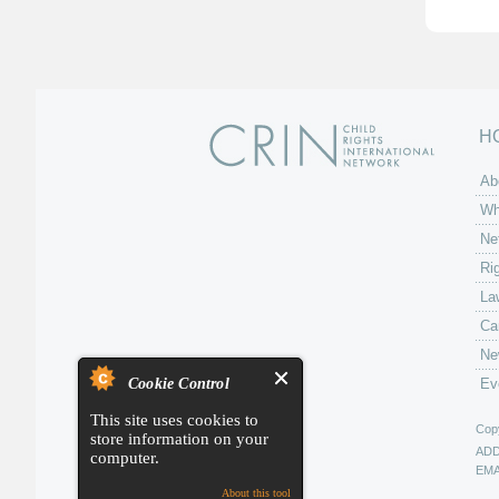
H
Ab
Wh
Ne
Ri
La
Ca
Ne
Cookie Control
Ev
This site uses cookies to
Copy
store information on your
AD
computer.
EMA
About this tool