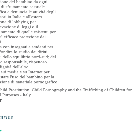
zione del bambino da ogni
di sfruttamento sessuale.
fica e denuncia le attività degli
tori in Italia e all'estero.
ione di lobbying per
ovazione di leggi o il
ramento di quelle esistenti per
ù efficace protezione dei
i.
 con insegnati e studenti per
ondire lo studio dei diritti
 dello squilibrio nord-sud; del
o responsabile, rispettoso
dignità dell'altro.
 sui media e su Internet per
stare l'uso del bambino per la
zione di materiale pornografico.
ild Prostitution, Child Pornography and the Trafficking of Children for
 Purposes - Italy
T
tries
ly