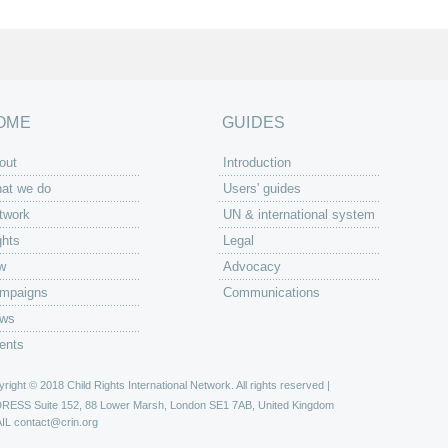
OME
GUIDES
out
Introduction
at we do
Users' guides
twork
UN & international system
ghts
Legal
w
Advocacy
mpaigns
Communications
ws
ents
right © 2018 Child Rights International Network. All rights reserved |
DRESS
Suite 152, 88 Lower Marsh, London SE1 7AB, United Kingdom
IL
contact@crin.org