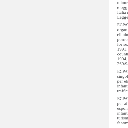
minor
e’oggi
Italia
Legge
ECPAT
organ
elimin
porno
for s
1991,
countr
1994,
269/9
ECPAT
singo
per el
infant
traffi
ECPAT
per af
espone
infant
turism
fenom