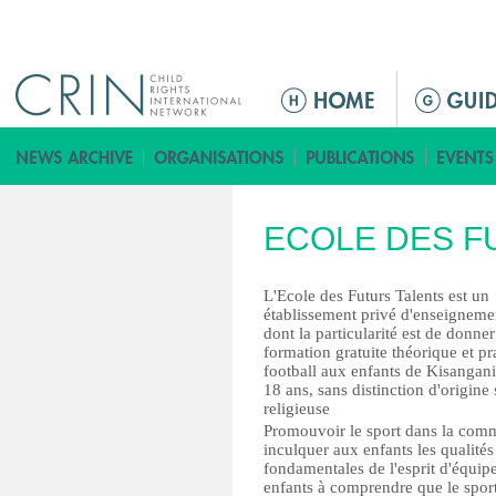
Jump to navigation
M
a
i
n
m
ECOLE DES F
e
n
u
L'Ecole des Futurs Talents est un
établissement privé d'enseignemen
dont la particularité est de donne
formation gratuite théorique et pr
football aux enfants de Kisangani
18 ans, sans distinction d'origine
religieuse
Promouvoir le sport dans la com
inculquer aux enfants les qualités
fondamentales de l'esprit d'équipe
enfants à comprendre que le spor