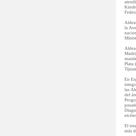
atend
Kinder
Feder
Aldeas
la Aso
nacion
Minist
Aldeas
Madri
manti
Plata
Tijua
En Es
integ
las Al
del ár
Progr
pasad
Diagn
etcéte
El tot
más d