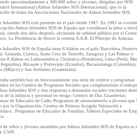
iendo aproximadamente a 300.000 niños y jóvenes, dirigidas por SOS
dorf International (Aldeas Infantiles SOS Internacional), que es la
ación de todas las Asociaciones Nacionales de Aldeas Infantiles SOS.
 Infantiles SOS está presente en el país desde 1967. En 1981 se consti
ciación Aldeas Infantiles SOS de España que coordinará la labor a nivel
al, siendo dos años después, declarada de utilidad pública por el Conse
ros. La Presidencia de Honor la ostenta S.A.R. El Príncipe de Asturias.
 Infantiles SOS de España tiene 8 Aldeas en el país: Barcelona, Pontev
d, Granada, Cuenca, Santa Cruz de Tenerife, Zaragoza y Las Palmas y
ene 8 Aldeas en Latinoamérica: Choluteca (Honduras), Lima (Perú), Mar
 (Argentina), Ricaurte y Portoviejo (Ecuador), Bucaramanga (Colombia),
na (Méjico) y San Jerónimo (Guatemala).
paña también hay en funcionamiento una serie de centros y programas
rados en los Centros de Programas Sociales que complementan el trabaj
deas Infantiles SOS y dan respuesta a demandas sociales crecientes dent
ea de la infancia y juventud en riesgo: Centros de Día; Guarderías;
amas de Educador de Calle; Programas de asesoramiento a jóvenes que
o por la Organización; Centros de Primera Acogida Valoración y
óstico; Programas de Educador de Familias; Talleres Especiales de Emp
ra,
al de niños y jóvenes atendidos por Aldeas Infantiles SOS de España es 
e 3.500.