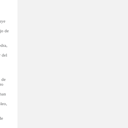
tuye
jo de
edra,
 del
o de
ro
 han
leo,
de