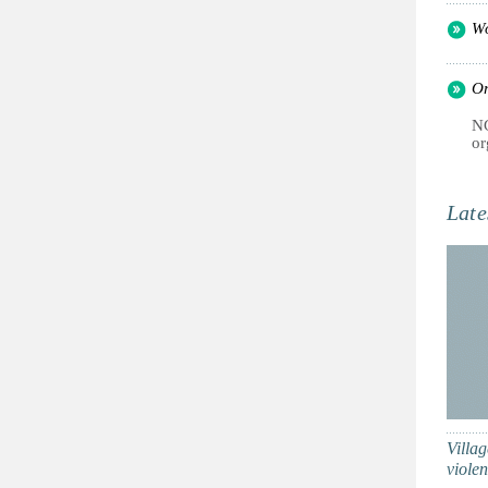
Wo
Or
NG
or
Late
Villa
viole