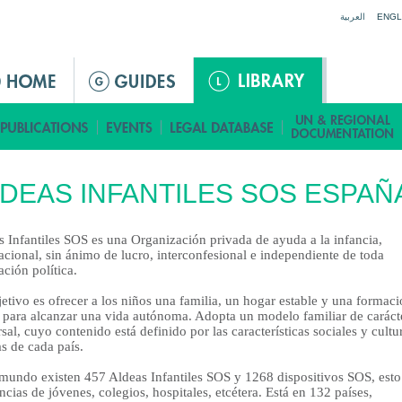
Jump to navigation
العربية
ENGL
DEAS INFANTILES SOS ESPAÑ
s Infantiles SOS es una Organización privada de ayuda a la infancia,
acional, sin ánimo de lucro, interconfesional e independiente de toda
ación política.
etivo es ofrecer a los niños una familia, un hogar estable y una formac
a para alcanzar una vida autónoma. Adopta un modelo familiar de caráct
sal, cuyo contenido está definido por las características sociales y cultu
s de cada país.
 mundo existen 457 Aldeas Infantiles SOS y 1268 dispositivos SOS, esto
ncias de jóvenes, colegios, hospitales, etcétera. Está en 132 países,