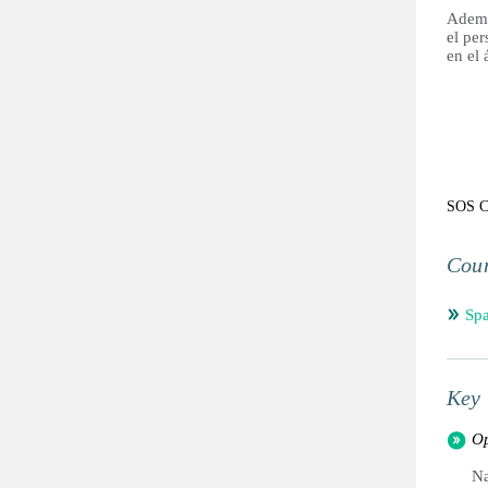
Ademá
el per
en el 
SOS Ch
Coun
Spa
Key 
Op
Na