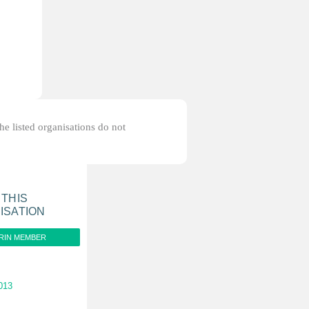
the listed organisations do not
 THIS
ISATION
RIN MEMBER
013