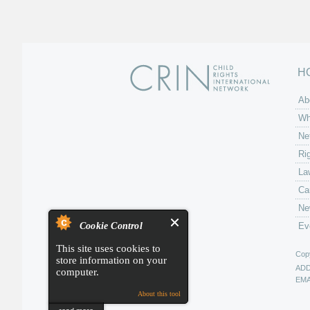
H
Ab
Wh
Ne
Ri
La
Ca
Ne
Cookie Control
Ev
This site uses cookies to
Copy
store information on your
AD
computer.
EMA
About this tool