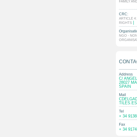
FAMILY AN
|
CRC:
ARTICLE 4
|
RIGHTS
Organisati
NGO - NO
ORGANISA
CONTA
Address
C/ ANGEL
28027 M
SPAIN
Mail
CDELGA
TILES.ES
Tel
+ 34 913
Fax
+ 34 917