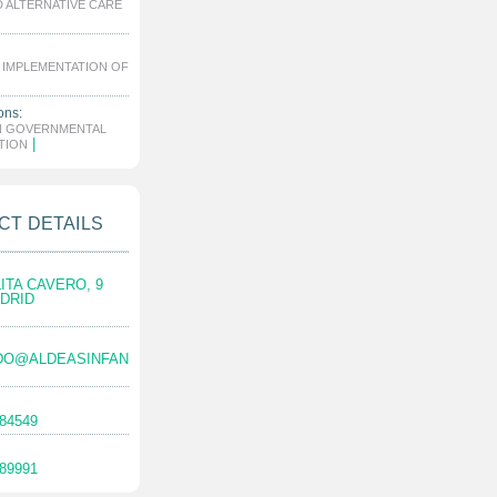
D ALTERNATIVE CARE
: IMPLEMENTATION OF
ons:
N GOVERNMENTAL
|
TION
CT DETAILS
ITA CAVERO, 9
ADRID
DO@ALDEASINFAN
884549
489991