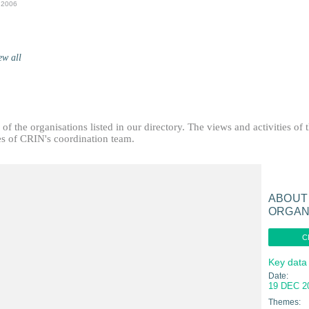
 2006
ew all
f the organisations listed in our directory. The views and activities of 
ties of CRIN's coordination team.
ABOUT
ORGAN
C
Key data
Date:
19 DEC 2
Themes: