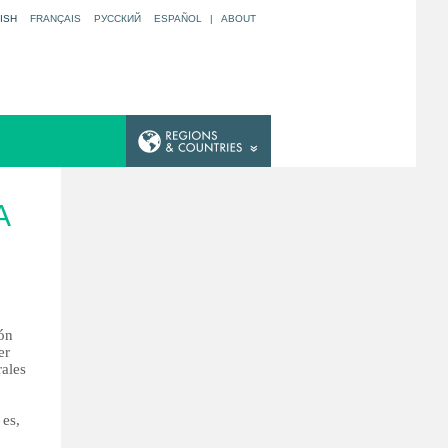
ISH
FRANÇAIS
РУССКИЙ
ESPAÑOL
|
ABOUT
A
ión
er
rales
 es,