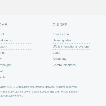
OME
GUIDES
out
Introduction
at we do
Users' guides
twork
UN & international system
ghts
Legal
w
Advocacy
mpaigns
Communications
ws
ents
right © 2018 Child Rights International Network. All rights reserved |
DRESS
Suite 152, 88 Lower Marsh, London SE1 7AB, United Kingdom
IL
contact@crin.org