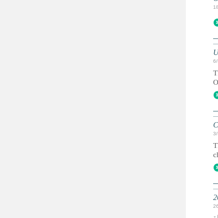
1
U
6
T
O
C
3
T
c
2