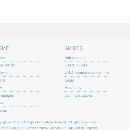
OME
GUIDES
out
Introduction
at we do
Users' guides
twork
UN & international system
ghts
Legal
w
Advocacy
mpaigns
Communications
ws
ents
right © 2019 Child Rights International Network. All rights reserved |
DRESS
Suite 152, 88 Lower Marsh, London SE1 7AB, United Kingdom