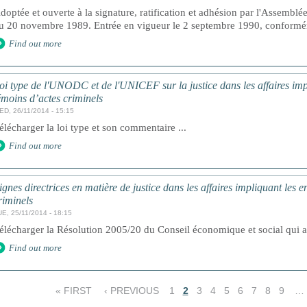
doptée et ouverte à la signature, ratification et adhésion par l'Assemblé
u 20 novembre 1989. Entrée en vigueur le 2 septembre 1990, conforméme
Find out more
oi type de l'UNODC et de l'UNICEF sur la justice dans les affaires impl
émoins d’actes criminels
ED, 26/11/2014 - 15:15
élécharger la loi type et son commentaire ...
Find out more
ignes directrices en matière de justice dans les affaires impliquant les e
riminels
E, 25/11/2014 - 18:15
élécharger la Résolution 2005/20 du Conseil économique et social qui ad
Find out more
« FIRST
‹ PREVIOUS
1
2
3
4
5
6
7
8
9
…