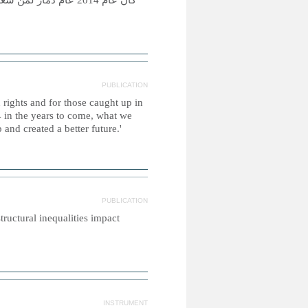
كان عام 2014 عام دما
PUBLICATION
 rights and for those caught up in
 in the years to come, what we
and created a better future.'
PUBLICATION
tructural inequalities impact
INSTRUMENT