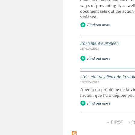
ways of preventing it, as well
document sets out the action
violence.
Find out more
Parlement européen
18/NOV/2014
Find out more
UE : état des lieux de la viol
18/NOV/2014
Aperçu du problème de la vio
l'action que l'UE déploie pou
Find out more
« FIRST
‹ 
P
a