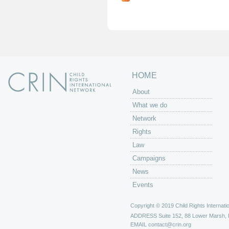
g
e
s
HOME
About
What we do
Network
Rights
Law
Campaigns
News
Events
Copyright © 2019 Child Rights Internatio
ADDRESS
Suite 152, 88 Lower Marsh,
EMAIL
contact@crin.org