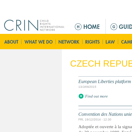
Jump to navigation
M
e
n
ú
p
r
CZECH REPUB
i
n
c
European Liberties platform
i
13/JAN/2015
p
Find out more
a
l
Convention des Nations unies 
FRI, 19/12/2014 - 12:30
Adoptée et ouverte à la signa