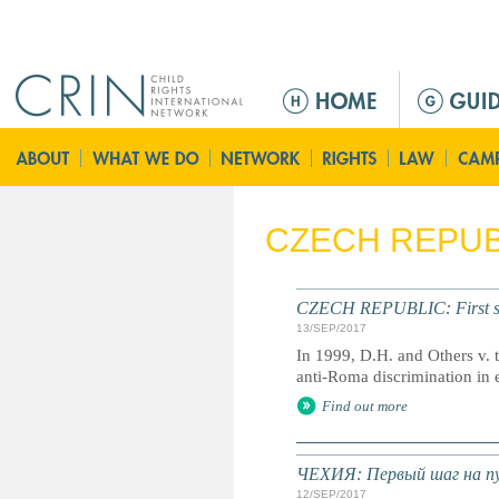
Jump to navigation
M
a
i
n
m
e
CZECH REPUB
n
u
CZECH REPUBLIC: First step
13/SEP/2017
In 1999, D.H. and Others v. 
anti-Roma discrimination in 
Find out more
ЧЕХИЯ: Первый шаг на пу
12/SEP/2017