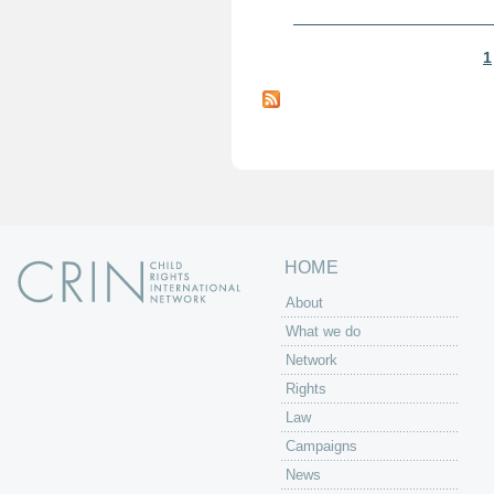
1
P
a
g
e
s
HOME
About
What we do
Network
Rights
Law
Campaigns
News