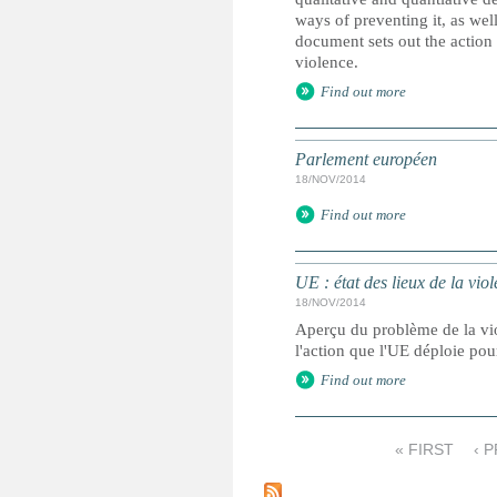
ways of preventing it, as well
document sets out the action
violence.
Find out more
Parlement européen
18/NOV/2014
Find out more
UE : état des lieux de la viol
18/NOV/2014
Aperçu du problème de la vio
l'action que l'UE déploie pou
Find out more
« FIRST
‹ 
P
a