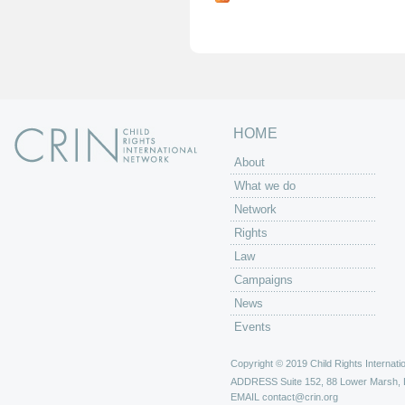
g
e
s
HOME
About
What we do
Network
Rights
Law
Campaigns
News
Events
Copyright © 2019 Child Rights Internatio
ADDRESS
Suite 152, 88 Lower Marsh,
EMAIL
contact@crin.org