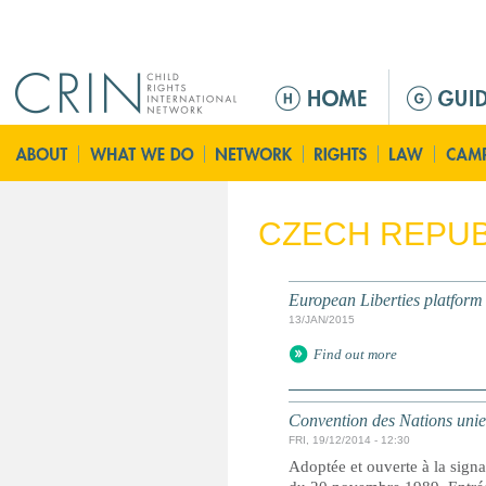
Jump to navigation
M
e
n
ú
p
r
CZECH REPUB
i
n
c
European Liberties platform
i
13/JAN/2015
p
Find out more
a
l
Convention des Nations unies 
FRI, 19/12/2014 - 12:30
Adoptée et ouverte à la signa