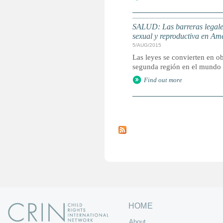
SALUD: Las barreras legales
sexual y reproductiva en Am
5/AUG/2015
Las leyes se convierten en ob
segunda región en el mundo 
Find out more
P
a
g
e
s
HOME
About