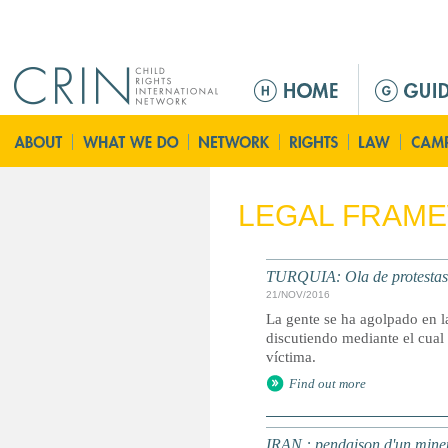
Jump to navigation
ا
ل
ق
ا
ئ
م
LEGAL FRAM
ة
ا
ل
TURQUIA: Ola de protestas a
ر
21/NOV/2016
ئ
La gente se ha agolpado en la
ي
discutiendo mediante el cual 
víctima.
س
Find out more
ي
ة
IRAN : pendaison d'un mineu