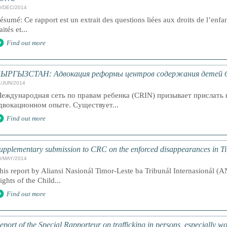
0/DEC/2014
ésumé: Ce rapport est un extrait des questions liées aux droits de l’enfa
aités et...
Find out more
ЫРГЫЗСТАН: Адвокация реформы центров содержания детей б
1/JUN/2014
еждународная сеть по правам ребенка (CRIN) призывает прислат
двокационном опыте. Существует...
Find out more
upplementary submission to CRC on the enforced disappearances in T
0/MAY/2014
his report by Aliansi Nasionál Timor-Leste ba Tribunál Internasionál (
ights of the Child...
Find out more
eport of the Special Rapporteur on trafficking in persons, especially 