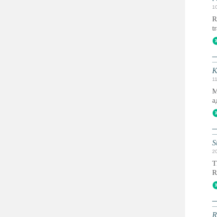
1
R
tr
К
1
М
а
S
2
T
R
R