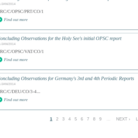
1/JAN/2014
RC/C/OPSC/PRT/CO/1
Find out more
oncluding Observations for the Holy See's initial OPSC report
1/JAN/2014
RC/C/OPSC/VAT/CO/1
Find out more
oncluding Observations for Germany's 3rd and 4th Periodic Reports
1/JAN/2014
RC/C/DEU/CO/3-4...
Find out more
1
2
3
4
5
6
7
8
9
…
NEXT ›