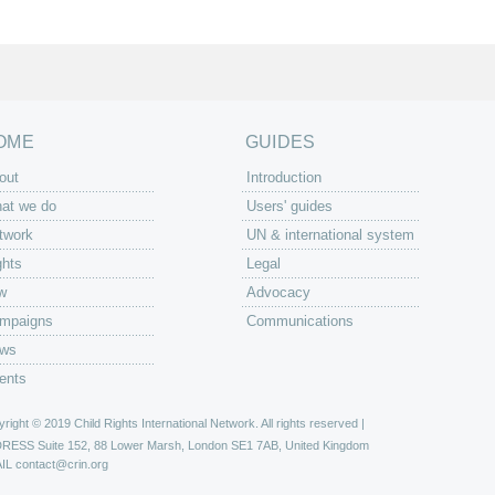
OME
GUIDES
out
Introduction
at we do
Users' guides
twork
UN & international system
ghts
Legal
w
Advocacy
mpaigns
Communications
ws
ents
right © 2019 Child Rights International Network. All rights reserved |
DRESS
Suite 152, 88 Lower Marsh, London SE1 7AB, United Kingdom
IL
contact@crin.org