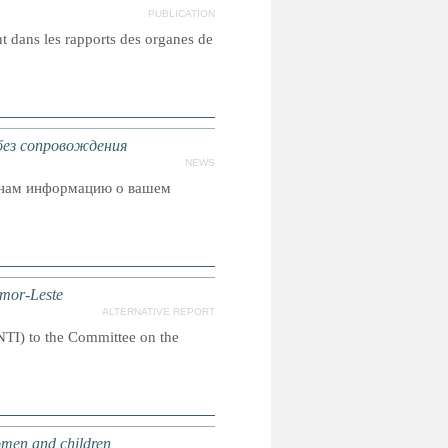
PUBLICATION
nt dans les rapports des organes de
ез сопровождения
NEWS
ь нам информацию о вашем
imor-Leste
ALTERNATIVE REPORT
ANTI) to the Committee on the
women and children