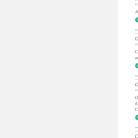
1
A
O
3
C
a
O
3
O
d
C
C