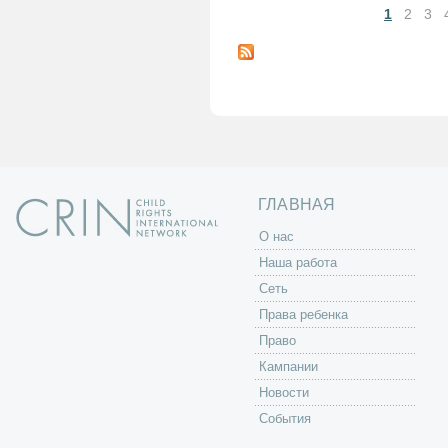
1
2
3
С
т
р
а
н
и
ц
ы
ГЛАВНАЯ
O нас
Наша работа
Сеть
Права ребенка
Право
Кампании
Новости
События