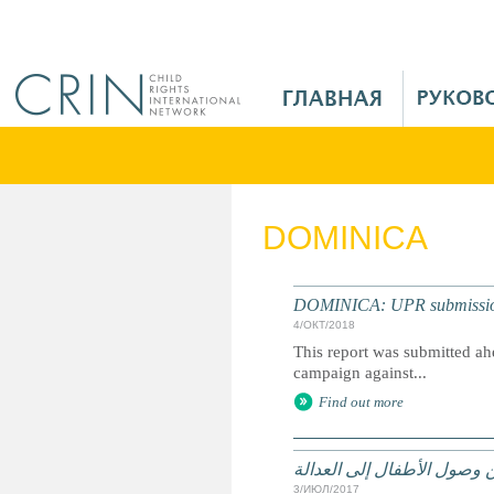
Jump to navigation
M
a
i
n
M
e
DOMINICA
n
u
R
DOMINICA: UPR submission 
u
4/ОКТ/2018
This report was submitted ahe
campaign against...
Find out more
 وصول الأطفال إلى العدالة
3/ИЮЛ/2017