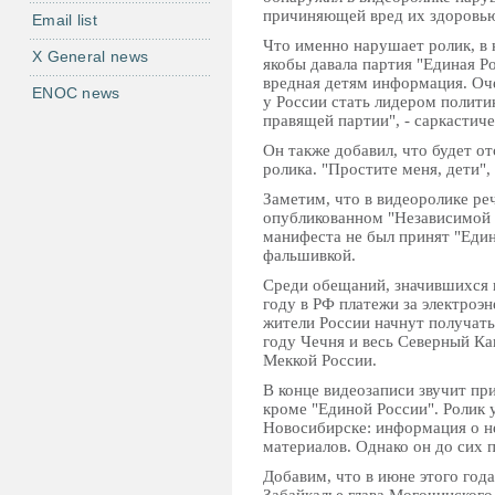
причиняющей вред их здоровью
Email list
Что именно нарушает ролик, в
X General news
якобы давала партия "Единая Ро
вредная детям информация. Оче
ENOC news
у России стать лидером полит
правящей партии", - саркасти
Он также добавил, что будет от
ролика. "Простите меня, дети",
Заметим, что в видеоролике ре
опубликованном "Независимой г
манифеста не был принят "Един
фальшивкой.
Среди обещаний, значившихся в
году в РФ платежи за электроэн
жители России начнут получать
году Чечня и весь Северный Ка
Меккой России.
В конце видеозаписи звучит пр
кроме "Единой России". Ролик 
Новосибирске: информация о н
материалов. Однако он до сих 
Добавим, что в июне этого год