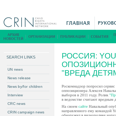
Jump to navigation
M
a
i
Б
n
и
M
б
РОССИЯ: YOU
e
л
SEARCH LINKS
n
ОПОЗИЦИОНН
и
u
о
UN news
"ВРЕДА ДЕТЯ
R
т
News release
u
е
Роскомнадзор попросил сервис
News by/for children
к
оппозиционера Алексея Наваль
а
Interview
выборов в 2011 году. Ролик
"Пр
в ведомстве считают вредным д
CRC news
На своем
сайте
Навальный опуб
направленного ему командой Yo
CRIN campaign news
обнаружил в видеоролике нару