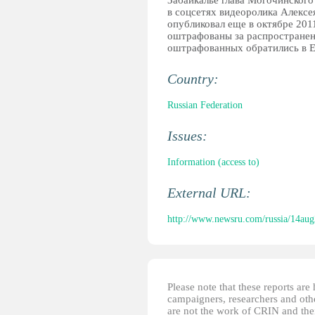
Забайкалье глава Могочинског
в соцсетях видеоролика Алексе
опубликовал еще в октябре 2011
оштрафованы за распространени
оштрафованных обратились в Е
Country:
Russian Federation
Issues:
Information (access to)
External URL:
http://www.newsru.com/russia/14aug
Please note that these reports ar
campaigners, researchers and other
are not the work of CRIN and thei