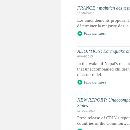
FRANCE : maintien des tests
15/MAI/2015
Les amendements proposant d
déterminer la majorité des j
Find out more
ADOPTION: Earthquake orph
6/MAI/2015
In the wake of Nepal's recent
that unaccompanied children 
disaster relief.
Find out more
NEW REPORT: Unaccompanied
States
19/DÉC/2014
Press release of CRIN's repor
countries of the Commonweal