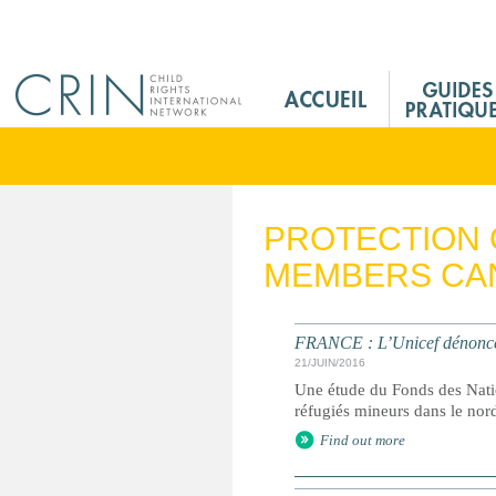
Jump to navigation
M
a
i
n
M
e
PROTECTION 
n
MEMBERS CA
u
F
r
FRANCE : L’Unicef dénonce l
21/JUIN/2016
Une étude du Fonds des Natio
réfugiés mineurs dans le nor
Find out more