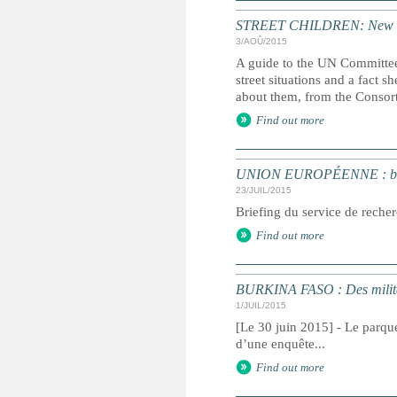
STREET CHILDREN: New guid
3/AOÛ/2015
A guide to the UN Committee
street situations and a fact 
about them, from the Consort
Find out more
UNION EUROPÉENNE : brief
23/JUIL/2015
Briefing du service de rech
Find out more
BURKINA FASO : Des militai
1/JUIL/2015
[Le 30 juin 2015] - Le parque
d’une enquête...
Find out more