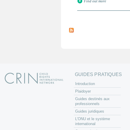
Find out more
P
a
g
e
s
GUIDES PRATIQUES
Introduction
Plaidoyer
Guides destinés aux
professionnels
Guides juridiques
L'ONU et le système
international