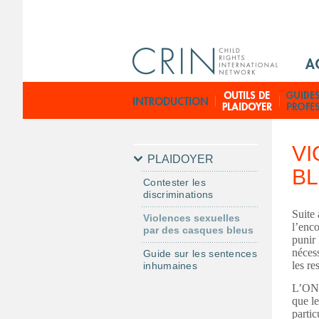
M
a
i
G
n
u
M
i
e
d
VI
n
e
PLAIDOYER
B
u
s
Contester les
F
p
discriminations
r
r
Suite 
Violences sexuelles
a
l’enco
par des casques bleus
punir 
t
nécess
Guide sur les sentences
i
les re
inhumaines
q
L’ONU
u
que le
e
partic