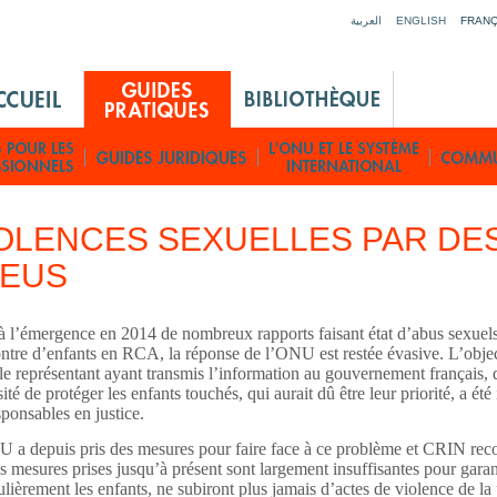
Jump to navigation
العربية
ENGLISH
FRANÇ
OLENCES SEXUELLES PAR DE
LEUS
à l’émergence en 2014 de nombreux rapports faisant état d’abus sexuels p
ntre d’enfants en RCA, la réponse de l’ONU est restée évasive. L’objecti
le représentant ayant transmis l’information au gouvernement français, 
ité de protéger les enfants touchés, qui aurait dû être leur priorité, a ét
sponsables en justice. 
 a depuis pris des mesures pour faire face à ce problème et 
CRIN recon
s mesures prises jusqu’à présent sont largement insuffisantes pour garantir
ulièrement les enfants, ne subiront plus jamais d’actes de violence de la