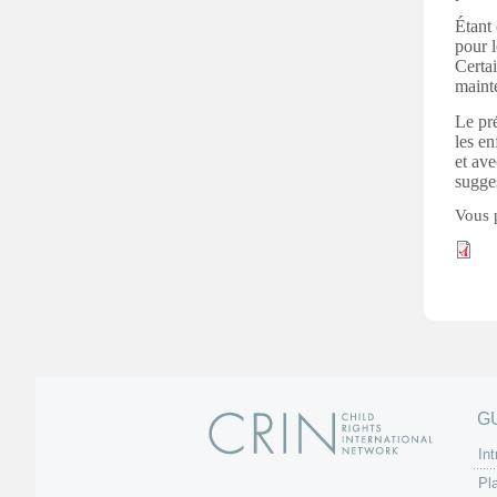
s
Étant 
pour 
Certa
mainte
Le pr
les en
et ave
sugge
Vous 
G
Int
Pl