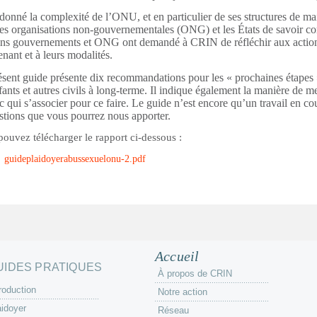
donné la complexité de l’ONU, et en particulier de ses structures de mainti
les organisations non-gouvernementales (ONG) et les États de savoir c
ins gouvernements et ONG ont demandé à CRIN de réfléchir aux actions 
nant et à leurs modalités.
ésent guide présente dix recommandations pour les « prochaines étapes »
fants et autres civils à long-terme. Il indique également la manière de 
c qui s’associer pour ce faire. Le guide n’est encore qu’un travail en cou
stions que vous pourrez nous apporter. 
pouvez télécharger le rapport ci-dessous :
guideplaidoyerabussexuelonu-2.pdf
Accueil
UIDES PRATIQUES
À propos de CRIN
roduction
Notre action
aidoyer
Réseau