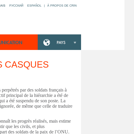
AIS
РУССКИЙ
ESPAÑOL
|
À PROPOS DE CRIN
S CASQUES
erpétrés par des soldats français à 
f principal de la hiérarchie a été de 
qui a été suspendu de son poste. La 
é ignorée, de même que celle de traduire 
naît les progrès réalisés, mais estime 
 que les civils, et plus 
 part des soldats de la paix de l’ONU. 