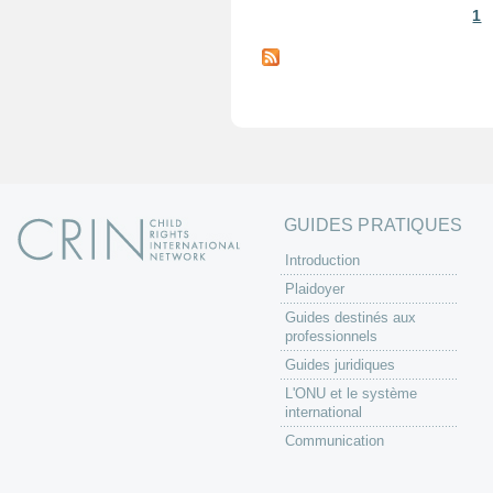
1
P
a
g
e
s
GUIDES PRATIQUES
Introduction
Plaidoyer
Guides destinés aux
professionnels
Guides juridiques
L'ONU et le système
international
Communication