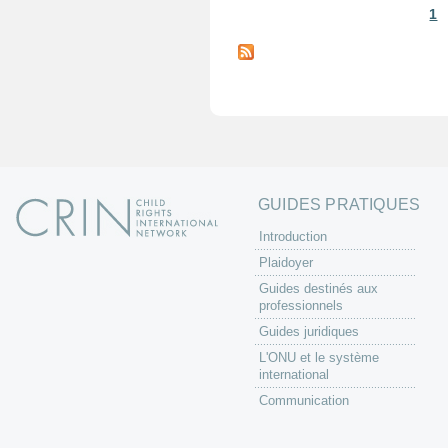
1
P
a
g
e
s
GUIDES PRATIQUES
Introduction
Plaidoyer
Guides destinés aux
professionnels
Guides juridiques
L'ONU et le système
international
Communication