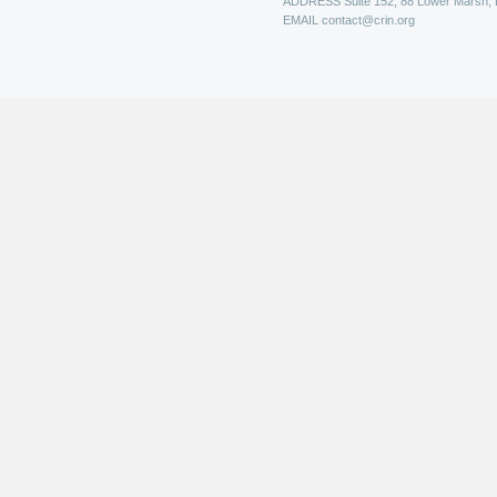
ADDRESS
Suite 152, 88 Lower Marsh,
EMAIL
contact@crin.org