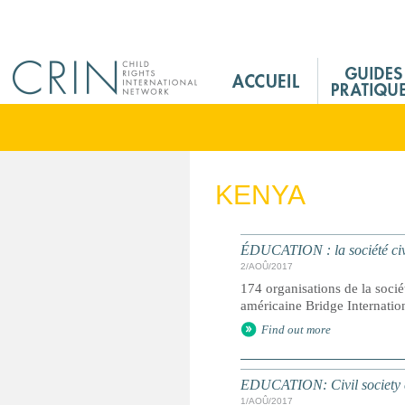
Jump to navigation
M
a
i
n
M
e
KENYA
n
u
F
ÉDUCATION : la société civil
r
2/AOÛ/2017
174 organisations de la sociét
américaine Bridge Internatio
Find out more
EDUCATION: Civil society ca
1/AOÛ/2017