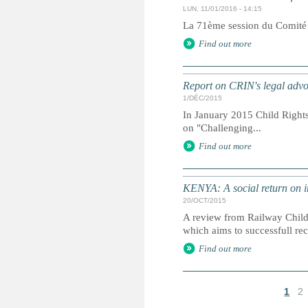
LUN, 11/01/2016 - 14:15
La 71ème session du Comité de
Find out more
Report on CRIN's legal advo
1/DÉC/2015
In January 2015 Child Right
on "Challenging...
Find out more
KENYA: A social return on i
20/OCT/2015
A review from Railway Childr
which aims to successfull re
Find out more
1
2
P