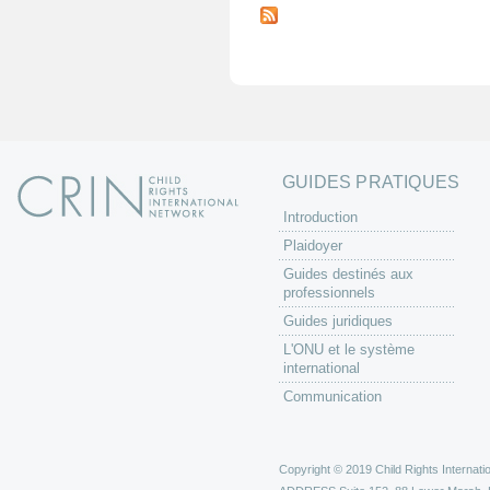
a
g
e
s
GUIDES PRATIQUES
Introduction
Plaidoyer
Guides destinés aux
professionnels
Guides juridiques
L'ONU et le système
international
Communication
Copyright © 2019 Child Rights Internatio