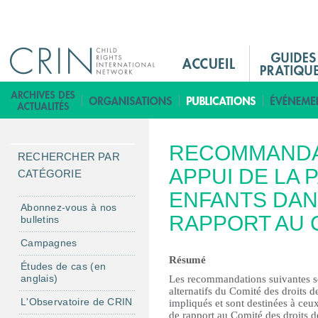
Jump to navigation
M
a
i
B
n
i
M
b
RECOMMANDA
e
l
RECHERCHER PAR
n
APPUI DE LA 
i
CATÉGORIE
u
o
ENFANTS DAN
F
t
Abonnez-vous à nos
RAPPORT AU 
bulletins
r
h
è
Campagnes
q
Résumé
Études de cas (en
u
anglais)
Les recommandations suivantes so
alternatifs du Comité des droits d
e
L'Observatoire de CRIN
impliqués et sont destinées à ceux
de rapport au Comité des droits de