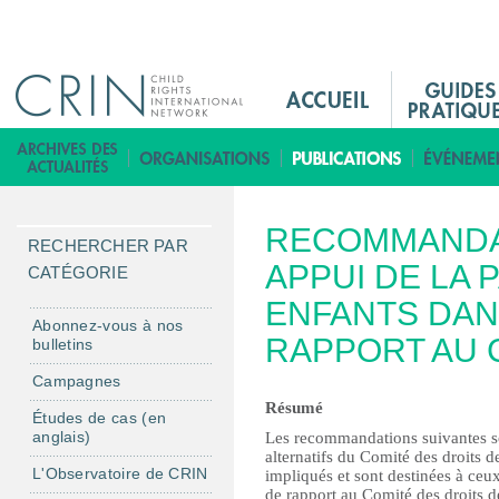
Jump to navigation
M
a
i
B
n
i
M
b
RECOMMANDA
e
l
RECHERCHER PAR
n
APPUI DE LA 
i
CATÉGORIE
u
o
ENFANTS DAN
F
t
Abonnez-vous à nos
RAPPORT AU 
bulletins
r
h
è
Campagnes
q
Résumé
Études de cas (en
u
anglais)
Les recommandations suivantes so
alternatifs du Comité des droits d
e
L'Observatoire de CRIN
impliqués et sont destinées à ceux
de rapport au Comité des droits de