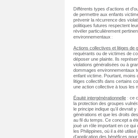
Différents types d'actions et d’ou
de permettre aux enfants victime
prévenir la récurrence des violati
politiques futures respectent leur
révéler particulièrement pertin
environnementaux
:
Actions collectives et litiges de
requérants ou de victimes de con
déposer une plainte. Ils représe
violations généralisées ou à gran
dommages environnementaux tout
enfant victime. Pourtant, moins 
litiges collectifs dans certains 
une action collective à tous les 
Équité intergénérationnelle
 : 
ce c
la protection des groupes vulnéra
le principe indique qu'il devrait y 
générations et que les droits des
au fil du temps. Ce concept a été
joué un rôle important en ce qui 
les Philippines, où il a été utili
d'application des bénéfices pour 