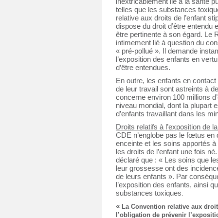
inextricablement lié à la santé
telles que les substances toxiques
relative aux droits de l’enfant s
dispose du droit d’être entendu e
être pertinente à son égard. Le R
intimement lié à question du co
« pré-pollué ». Il demande insta
l’exposition des enfants en vertu
d’être entendues.
En outre, les enfants en contac
de leur travail sont astreints à d
concerne environ 100 millions d’e
niveau mondial, dont la plupart e
d’enfants travaillant dans les mi
Droits relatifs à l’exposition de 
CDE n’englobe pas le fœtus en 
enceinte et les soins apportés à
les droits de l’enfant une fois né
déclaré que : « Les soins que l
leur grossesse ont des incidenc
de leurs enfants ». Par conséque
l’exposition des enfants, ainsi 
substances toxiques
.
«
La Convention relative aux droits
l’obligation de prévenir l’exposit