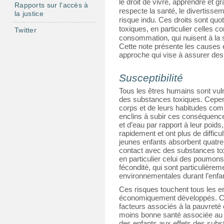
le droit de vivre, apprendre et g
Rapports sur l'accès à
respecte la santé, le divertissem
la justice
risque indu. Ces droits sont quo
toxiques, en particulier celles con
Twitter
consommation, qui nuisent à la s
Cette note présente les causes e
approche qui vise à assurer des 
Susceptibilité
Tous les êtres humains sont vul
des substances toxiques. Cependa
corps et de leurs habitudes comp
enclins à subir ces conséquence
et d’eau par rapport à leur poid
rapidement et ont plus de difficul
jeunes enfants absorbent quatre 
contact avec des substances tox
en particulier celui des poumons
fécondité, qui sont particulièrem
environnementales durant l’enfa
Ces risques touchent tous les e
économiquement développés. Cep
facteurs associés à la pauvreté 
moins bonne santé associée au 
des enfants aux effets des subst