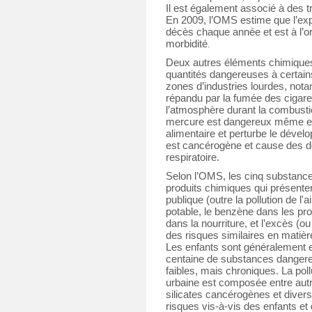
Il est également associé à des 
En 2009, l’OMS estime que l’exp
décès chaque année et est à l’or
morbidité
.
Deux autres éléments chimique
quantités dangereuses à certains
zones d’industries lourdes, no
répandu par la fumée des cigaret
l’atmosphère durant la combusti
mercure est dangereux même en p
alimentaire et perturbe le déve
est cancérogène et cause des d
respiratoire.
Selon l’OMS, les cinq substances
produits chimiques qui présenten
publique (outre la pollution de l'a
potable, le benzène dans les prod
dans la nourriture, et l’excès (ou
des risques similaires en matièr
Les enfants sont généralement 
centaine de substances dangere
faibles, mais chroniques. La poll
urbaine est composée entre aut
silicates cancérogènes et divers 
risques vis-à-vis des enfants et 