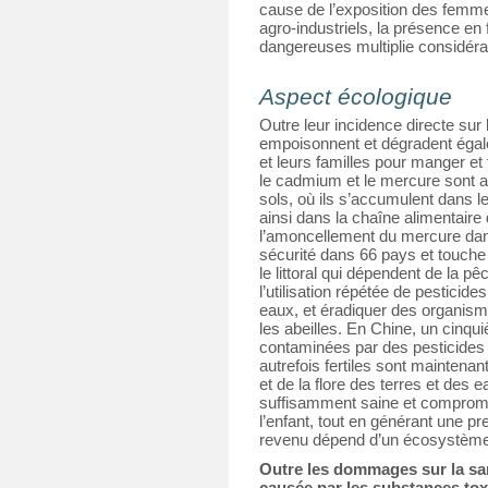
cause de l’exposition des femmes
agro-industriels, la présence en
dangereuses multiplie considéra
Aspect écologique
Outre leur incidence directe su
empoisonnent et dégradent égal
et leurs familles pour manger et 
le cadmium et le mercure sont a
sols, où ils s’accumulent dans l
ainsi dans la chaîne alimentaire 
l’amoncellement du mercure dan
sécurité dans 66 pays et touche
le littoral qui dépendent de la p
l’utilisation répétée de pesticides
eaux, et éradiquer des organis
les abeilles. En Chine, un cinqui
contaminées par des pesticides 
autrefois fertiles sont maintenant 
et de la flore des terres et des e
suffisamment saine et comprome
l’enfant, tout en générant une pr
revenu dépend d’un écosystème v
Outre les dommages sur la san
causée par les substances toxi