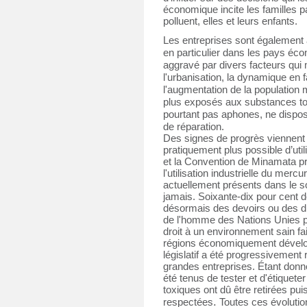
économique incite les familles pau
polluent, elles et leurs enfants. 
Les entreprises sont également 
en particulier dans les pays é
aggravé par divers facteurs qui m
l'urbanisation, la dynamique en 
l'augmentation de la population
plus exposés aux substances tox
pourtant pas aphones, ne dispos
de réparation.
Des signes de progrès viennent n
pratiquement plus possible d’uti
et la Convention de Minamata p
l'utilisation industrielle du mer
actuellement présents dans le sol
jamais. Soixante-dix pour cent d
désormais des devoirs ou des dro
de l'homme des Nations Unies peu
droit à un environnement sain fai
régions économiquement dévelo
législatif a été progressivement 
grandes entreprises. Étant donné
été tenus de tester et d'étiquete
toxiques ont dû être retirées pui
.
respectées
 Toutes ces évolutio