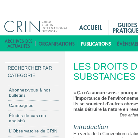
Jump to navigation
M
a
i
B
n
i
M
b
LES DROITS D
e
l
RECHERCHER PAR
n
SUBSTANCES 
i
CATÉGORIE
u
o
F
t
Abonnez-vous à nos
« Ça n’a aucun sens : pourquoi
bulletins
r
h
l’importance de l’environnemen
Ils se soucient d'autres chose
è
Campagnes
mais détruire la nature en rev
q
Des enfant
Études de cas (en
u
anglais)
Introduction
e
L'Observatoire de CRIN
En vertu de la Convention relativ