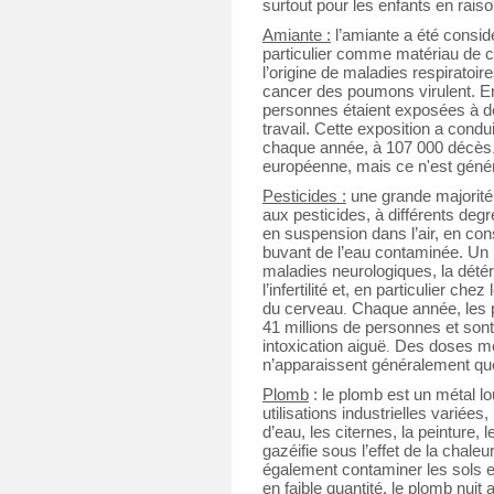
surtout pour les enfants en raiso
Amiante :
 l’amiante a été consid
particulier comme matériau de c
l’origine de maladies respiratoi
cancer des poumons virulent. En
personnes étaient exposées à des 
travail. Cette exposition a condu
chaque année, à 107 000 décès
européenne, mais ce n'est géné
Pesticides :
 une grande majorité
aux pesticides, à différents deg
en suspension dans l’air, en co
buvant de l’eau contaminée. Un li
maladies neurologiques, la détér
l’infertilité et, en particulier c
du cerveau
Chaque année, les pe
. 
41 millions de personnes et son
intoxication aiguë
Des doses mêm
. 
n’apparaissent généralement qu
Plomb
 : le plomb est un métal lo
utilisations industrielles variées
d’eau, les citernes, la peinture, l
gazéifie sous l’effet de la chale
également contaminer les sols e
en faible quantité, le plomb nuit 