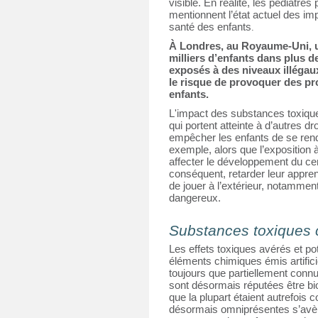
visible. En réalité, les pédiatres
mentionnent l’état actuel des imp
santé des enfants
.
À Londres, au Royaume-Uni, un
milliers d’enfants dans plus de
exposés à des niveaux illégaux 
le risque de provoquer des pro
enfants.
L'impact des substances toxique
qui portent atteinte à d’autres d
empêcher les enfants de se rendre 
exemple, alors que l’exposition
affecter le développement du cer
conséquent, retarder leur appre
de jouer à l’extérieur, notamment 
dangereux.
Substances toxiques c
Les effets toxiques avérés et p
éléments chimiques émis artifici
toujours que partiellement con
sont désormais réputées être bi
que la plupart étaient autrefoi
désormais omniprésentes s’avère