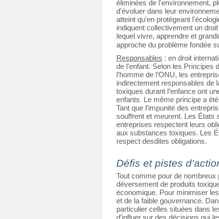
éliminées de l'environnement, plu
d'évoluer dans leur environnemen
atteint qu'en protégeant l'écolog
indiquent collectivement un droi
lequel vivre, apprendre et grandir
approche du problème fondée sur
Responsables
 : en droit interna
de l'enfant. Selon les Principes d
l’homme de l’ONU, les entreprises
indirectement responsables de l
toxiques durant l’enfance ont un
enfants
 Le même principe a été 
.
Tant que l'impunité des entreprise
souffrent et meurent. Les États s
entreprises respectent leurs obli
aux substances toxiques. Les Ét
respect desdites obligations.
Défis et pistes d’actio
Tout comme pour de nombreux pr
déversement de produits toxique
économique. Pour minimiser les co
et de la faible gouvernance. D
particulier celles situées dans le
d’influer sur des décisions qui 