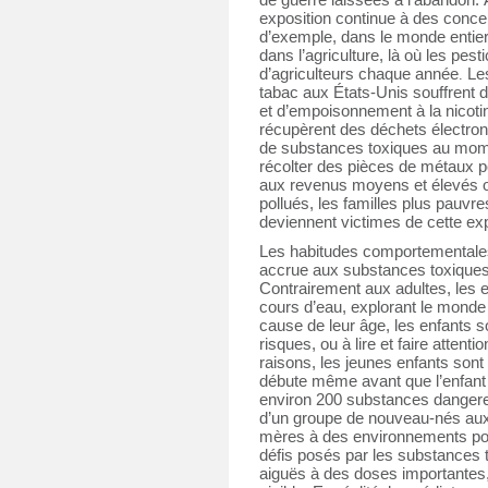
de guerre laissées à l'abandon. À
exposition continue à des conce
d’exemple, dans le monde entier
dans l’agriculture, là où les pest
d’agriculteurs chaque
année
Les
. 
tabac aux États-Unis souffrent 
et d’empoisonnement à la nicoti
récupèrent des déchets électron
de substances toxiques au momen
récolter des pièces de métaux po
aux revenus moyens et élevés on
pollués, les familles plus pauvres
deviennent victimes de cette exp
Les habitudes comportementales 
accrue aux substances toxiques 
Contrairement aux adultes, les e
cours d’eau, explorant le monde 
cause de leur âge, les enfants s
risques, ou à lire et faire attent
raisons, les jeunes enfants sont 
débute même avant que l’enfant 
environ 200 substances dangere
d’un groupe de nouveau-nés aux É
mères à des environnements pol
défis posés par les substances t
aiguës à des doses importantes,