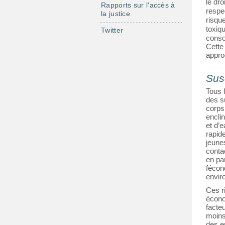
le dr
Rapports sur l'accès à
respec
la justice
risqu
toxiqu
Twitter
conso
Cette
appro
Susc
Tous 
des s
corps
encli
et d’
rapide
jeune
conta
en pa
fécond
envir
Ces r
écono
facte
moins
des e