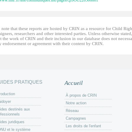
/www.msf.fr/site/communiques.nsf/pages/cpSOU220506601
 note that these reports are hosted by CRIN as a resource for Child Righ
gners, researchers and other interested parties. Unless otherwise stated
t the work of CRIN and their inclusion in our database does not necessa
fy endorsement or agreement with their content by CRIN.
UIDES PRATIQUES
Accueil
roduction
À propos de CRIN
aidoyer
Notre action
ides destinés aux
Réseau
ofessionnels
Campagnes
ides juridiques
Les droits de l'enfant
ONU et le système