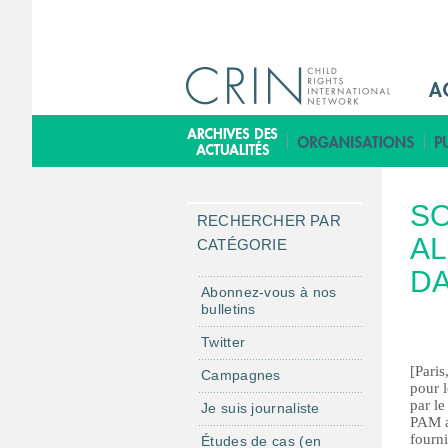
M
a
i
B
n
i
M
b
SO
e
l
RECHERCHER PAR
n
AL
i
CATÉGORIE
u
o
D
F
t
Abonnez-vous à nos
bulletins
r
h
è
Twitter
q
[Paris
Campagnes
u
pour l
par l
Je suis journaliste
e
PAM a 
fourni
Études de cas (en