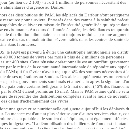
 jour (au lieu de 2 100) - aux 2,1 millions de personnes nécessitant des
s alimentaires d'urgence au Darfour.
hors des distributions du PAM, les déplacés du Darfour n'ont pratiquem
 ressource pour survivre. Entassés dans des camps à la salubrité précair
ncapables de cultiver en raison de l'insécurité généralisée qui règne dans
e environnante. Au cours de l'année écoulée, les défaillances temporair
e de distribution alimentaire se sont toujours traduites par une augment
icative des cas de malnutrition sévère traités dans les centres de santé de
ins Sans Frontières.
5, le PAM est parvenu à éviter une catastrophe nutritionnelle en distri
de 40 000 tonnes de vivres par mois à plus de 2 millions de personnes
ies sur 400 sites. Cette réussite opérationnelle est aujourd'hui gravement
ée par le refus de la communauté internationale de répondre aux appel
 du PAM qui fin février n'avait reçu que 4% des sommes nécessaires à l
ite de ses opérations au Soudan. Des aides supplémentaires ont certes é
ses par les gouvernements soudanais et américain après la signature d'u
 de paix entre certains belligérants le 5 mai dernier (46% des financem
 par le PAM étaient promis au 16 mai). Mais le PAM estime qu'il ne sera
sure de reprendre des distributions complètes avant le mois de novemb
n des délais d'acheminement des vivres.
donc une grave crise nutritionnelle qui guette aujourd'hui les déplacés d
r. La menace est d'autant plus sérieuse que d'autres services vitaux, 
rniture d'eau potable et le soutien des hôpitaux, sont également affectés
upes budgétaires. "La démobilisation des bailleurs de fonds est d'autant
ile à comprendre que la situation des déplacés ne s'est en rien améliorée