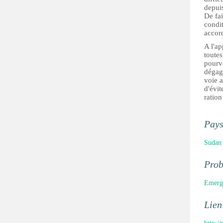
depui
De fai
condit
accord
A l'ap
toutes
pourv
dégag
voie a
d'évit
ration
Pay
Sudan
Pro
Emerge
Lien