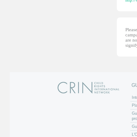
http:/
Please
campai
are no
signi
G
Int
Pl
Gu
pr
Gu
L'