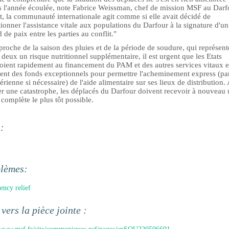
s l'année écoulée, note Fabrice Weissman, chef de mission MSF au Darf
t, la communauté internationale agit comme si elle avait décidé de
ionner l'assistance vitale aux populations du Darfour à la signature d'un
 de paix entre les parties au conflit."
proche de la saison des pluies et de la période de soudure, qui représent
 deux un risque nutritionnel supplémentaire, il est urgent que les Etats
oient rapidement au financement du PAM et des autres services vitaux e
ent des fonds exceptionnels pour permettre l'acheminement express (pa
érienne si nécessaire) de l'aide alimentaire sur ses lieux de distribution.
er une catastrophe, les déplacés du Darfour doivent recevoir à nouveau
 complète le plus tôt possible.
s:
blèmes:
ncy relief
 vers la pièce jointe :