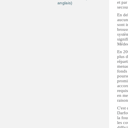
et par
anglais)
secour
En de
aucune
sont i
brouss
systèm
signif
Médec
En 200
plus 
répart
menac
fonds
poursu
promi
accord
requis
en me
raiso
C'est 
Darfou
la fou
les co
diffic