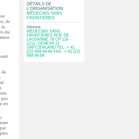
DÉTAILS DE
L'ORGANISATION
MÉDECINS SANS
ent
FRONTIÈRES
e, ils
 la
Adresse
MÉDECINS SANS
es du
FRONTIÈRES RUE DE
ation
LAUSANNE 78 CP 116 -
1211- GENEVA 21
SWITZERLAND TEL: + 41
(22) 849 84 84 FAX: + 41 (22)
849 84 88
buant
s de
a
té
n
ents
 pas
re en
u
comme
 par
 plus