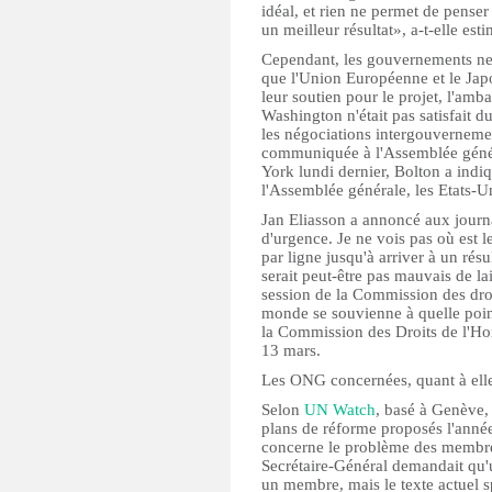
idéal, et rien ne permet de pense
un meilleur résultat», a-t-elle esti
Cependant, les gouvernements ne 
que l'Union Européenne et le Jap
leur soutien pour le projet, l'am
Washington n'était pas satisfait du
les négociations intergouverneme
communiquée à l'Assemblée génér
York lundi dernier, Bolton a indiqu
l'Assemblée générale, les Etats-U
Jan Eliasson a annoncé aux journal
d'urgence. Je ne vois pas où est le
par ligne jusqu'à arriver à un résu
serait peut-être pas mauvais de la
session de la Commission des droi
monde se souvienne à quelle point
la Commission des Droits de l'Ho
13 mars.
Les ONG concernées, quant à elles
Selon
UN Watch
, basé à Genève, 
plans de réforme proposés l'année
concerne le problème des membres
Secrétaire-Général demandait qu'
un membre, mais le texte actuel s