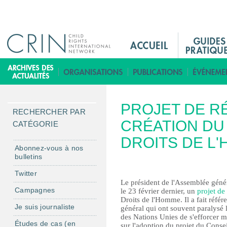
Jump to navigation
M
a
i
B
n
i
M
b
PROJET DE R
e
l
RECHERCHER PAR
n
CRÉATION DU
i
CATÉGORIE
u
o
DROITS DE L
F
t
Abonnez-vous à nos
bulletins
r
h
è
Twitter
Le président de l'Assemblée géné
q
Campagnes
le 23 février dernier, un
projet de
u
Droits de l'Homme. Il a fait réfé
Je suis journaliste
e
général qui ont souvent paralysé
des Nations Unies de s'efforcer m
Études de cas (en
sur l'adoption du projet du Conse